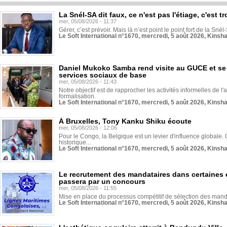
La Snél-SA dit faux, ce n'est pas l'étiage, c'est
mer, 05/08/2026 - 11:37
Gérer, c’est prévoir. Mais là n’est point le point fort de la Sn
Le Soft International n°1670, mercredi, 5 août 2026, Kinsh
Daniel Mukoko Samba rend visite au GUCE et se
services sociaux de base
mer, 05/08/2026 - 11:43
Notre objectif est de rapprocher les activités informelles de l'
formalisation.
Le Soft International n°1670, mercredi, 5 août 2026, Kinsh
À Bruxelles, Tony Kanku Shiku écoute
mer, 05/08/2026 - 12:06
Pour le Congo, la Belgique est un levier d'influence globale. O
historique...
Le Soft International n°1670, mercredi, 5 août 2026, Kinsh
Le recrutement des mandataires dans certaines 
passera par un concours
mer, 05/08/2026 - 11:55
Mise en place du processus compétitif de sélection des manda
Le Soft International n°1670, mercredi, 5 août 2026, Kinsh