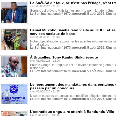
La Snél-SA dit faux, ce n'est pas l'étiage, c'est
mer, 05/08/2026 - 11:37
Gérer, c’est prévoir. Mais là n’est point le point fort de la Sn
Le Soft International n°1670, mercredi, 5 août 2026, Kinsh
Daniel Mukoko Samba rend visite au GUCE et se
services sociaux de base
mer, 05/08/2026 - 11:43
Notre objectif est de rapprocher les activités informelles de l'
formalisation.
Le Soft International n°1670, mercredi, 5 août 2026, Kinsh
À Bruxelles, Tony Kanku Shiku écoute
mer, 05/08/2026 - 12:06
Pour le Congo, la Belgique est un levier d'influence globale. O
historique...
Le Soft International n°1670, mercredi, 5 août 2026, Kinsh
Le recrutement des mandataires dans certaines 
passera par un concours
mer, 05/08/2026 - 11:55
Mise en place du processus compétitif de sélection des manda
Le Soft International n°1670, mercredi, 5 août 2026, Kinsh
L'esthétique ongulaire atterrit à Bandundu Ville
lun, 29/06/2026 - 10:30