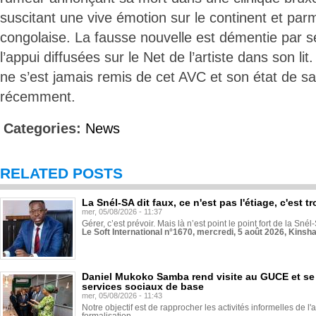
suscitant une vive émotion sur le continent et parm
congolaise. La fausse nouvelle est démentie par 
l’appui diffusées sur le Net de l’artiste dans son l
ne s’est jamais remis de cet AVC et son état de san
récemment.
Categories:
News
RELATED POSTS
La Snél-SA dit faux, ce n'est pas l'étiage, c'est
mer, 05/08/2026 - 11:37
Gérer, c’est prévoir. Mais là n’est point le point fort de la Sn
Le Soft International n°1670, mercredi, 5 août 2026, Kinsh
Daniel Mukoko Samba rend visite au GUCE et se
services sociaux de base
mer, 05/08/2026 - 11:43
Notre objectif est de rapprocher les activités informelles de l'