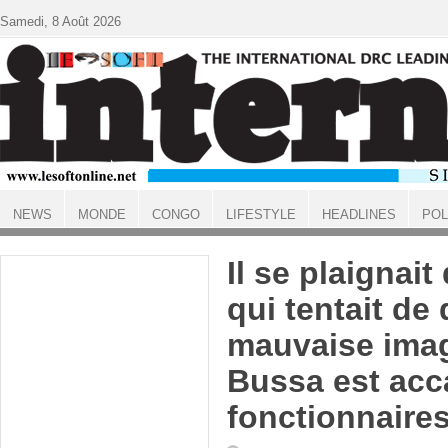
Aller au contenu principal
Samedi, 8 Août 2026
NEWS
MONDE
CONGO
LIFESTYLE
HEADLINES
POL
ACCUEIL
Il se plaignait
qui tentait de
mauvaise imag
Bussa est acc
fonctionnaire