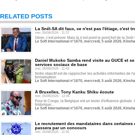
RELATED POSTS
La Snél-SA dit faux, ce n'est pas l'étiage, c'est
mer, 05/08/2026 - 11:37
Gérer, c’est prévoir. Mais là n’est point le point fort de la Sn
Le Soft International n°1670, mercredi, 5 août 2026, Kinsh
Daniel Mukoko Samba rend visite au GUCE et se
services sociaux de base
mer, 05/08/2026 - 11:43
Notre objectif est de rapprocher les activités informelles de l'
formalisation.
Le Soft International n°1670, mercredi, 5 août 2026, Kinsh
À Bruxelles, Tony Kanku Shiku écoute
mer, 05/08/2026 - 12:06
Pour le Congo, la Belgique est un levier d'influence globale. O
historique...
Le Soft International n°1670, mercredi, 5 août 2026, Kinsh
Le recrutement des mandataires dans certaines 
passera par un concours
mer, 05/08/2026 - 11:55