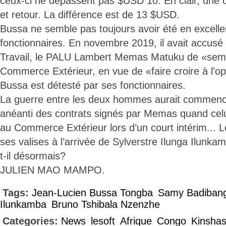
ceux-ci ne dépassent pas $USD 10. En clair, une o
et retour. La différence est de 13 $USD.
Bussa ne semble pas toujours avoir été en excelle
fonctionnaires. En novembre 2019, il avait accusé
Travail, le PALU Lambert Memas Matuku de «seme
Commerce Extérieur, en vue de «faire croire à l’o
Bussa est détesté par ses fonctionnaires.
La guerre entre les deux hommes aurait commenc
anéanti des contrats signés par Memas quand celu
au Commerce Extérieur lors d’un court intérim...
ses valises à l’arrivée de Sylverstre Ilunga Ilunk
t-il désormais?
JULIEN MAO MAMPO.
Tags:
Jean-Lucien Bussa Tongba
Samy Badiban
Ilunkamba
Bruno Tshibala Nzenzhe
Categories:
News
lesoft
Afrique
Congo
Kinsha