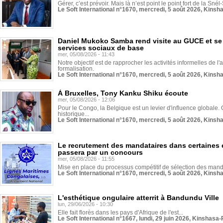
Gérer, c’est prévoir. Mais là n’est point le point fort de la Sn
Le Soft International n°1670, mercredi, 5 août 2026, Kinsh
Daniel Mukoko Samba rend visite au GUCE et se
services sociaux de base
mer, 05/08/2026 - 11:43
Notre objectif est de rapprocher les activités informelles de l'
formalisation.
Le Soft International n°1670, mercredi, 5 août 2026, Kinsh
À Bruxelles, Tony Kanku Shiku écoute
mer, 05/08/2026 - 12:06
Pour le Congo, la Belgique est un levier d'influence globale. O
historique...
Le Soft International n°1670, mercredi, 5 août 2026, Kinsh
Le recrutement des mandataires dans certaines 
passera par un concours
mer, 05/08/2026 - 11:55
Mise en place du processus compétitif de sélection des manda
Le Soft International n°1670, mercredi, 5 août 2026, Kinsh
L'esthétique ongulaire atterrit à Bandundu Ville
lun, 29/06/2026 - 10:30
Elle fait florès dans les pays d'Afrique de l'est...
Le Soft International n°1667, lundi, 29 juin 2026, Kinshasa-