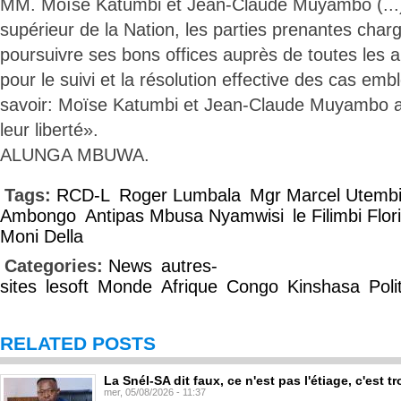
MM. Moïse Katumbi et Jean-Claude Muyambo (...).
supérieur de la Nation, les parties prenantes cha
poursuivre ses bons offices auprès de toutes les 
pour le suivi et la résolution effective des cas em
savoir: Moïse Katumbi et Jean-Claude Muyambo afi
leur liberté».
ALUNGA MBUWA.
Tags:
RCD-L
Roger Lumbala
Mgr Marcel Utemb
Ambongo
Antipas Mbusa Nyamwisi
le Filimbi Flo
Moni Della
Categories:
News
autres-
sites
lesoft
Monde
Afrique
Congo
Kinshasa
Poli
RELATED POSTS
La Snél-SA dit faux, ce n'est pas l'étiage, c'est
mer, 05/08/2026 - 11:37