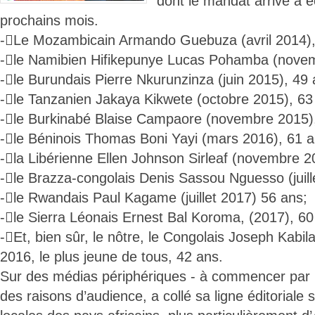
dont le mandat arrive à 
prochains mois.
-Le Mozambicain Armando Guebuza (avril 2014),
-le Namibien Hifikepunye Lucas Pohamba (novem
-le Burundais Pierre Nkurunzinza (juin 2015), 49 
-le Tanzanien Jakaya Kikwete (octobre 2015), 63
-le Burkinabé Blaise Campaore (novembre 2015),
-le Béninois Thomas Boni Yayi (mars 2016), 61 a
-la Libérienne Ellen Johnson Sirleaf (novembre 2
-le Brazza-congolais Denis Sassou Nguesso (juill
-le Rwandais Paul Kagame (juillet 2017) 56 ans;
-le Sierra Léonais Ernest Bal Koroma, (2017), 60
-Et, bien sûr, le nôtre, le Congolais Joseph Kab
2016, le plus jeune de tous, 42 ans.
Sur des médias périphériques - à commencer par 
des raisons d’audience, a collé sa ligne éditoriale 