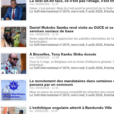
La Snél-SA dit faux, ce n'est pas l'étiage, c'est
mer, 05/08/2026 - 11:37
Gérer, c’est prévoir. Mais là n’est point le point fort de la Sn
Le Soft International n°1670, mercredi, 5 août 2026, Kinsh
Daniel Mukoko Samba rend visite au GUCE et se
services sociaux de base
mer, 05/08/2026 - 11:43
Notre objectif est de rapprocher les activités informelles de l'
formalisation.
Le Soft International n°1670, mercredi, 5 août 2026, Kinsh
À Bruxelles, Tony Kanku Shiku écoute
mer, 05/08/2026 - 12:06
Pour le Congo, la Belgique est un levier d'influence globale. O
historique...
Le Soft International n°1670, mercredi, 5 août 2026, Kinsh
Le recrutement des mandataires dans certaines 
passera par un concours
mer, 05/08/2026 - 11:55
Mise en place du processus compétitif de sélection des manda
Le Soft International n°1670, mercredi, 5 août 2026, Kinsh
L'esthétique ongulaire atterrit à Bandundu Ville
lun, 29/06/2026 - 10:30