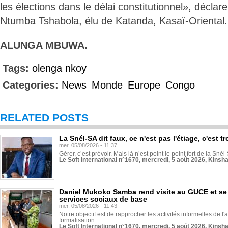
les élections dans le délai constitutionnel», décla
Ntumba Tshabola, élu de Katanda, Kasaï-Oriental.
ALUNGA MBUWA.
Tags:
olenga nkoy
Categories:
News
Monde
Europe
Congo
RELATED POSTS
La Snél-SA dit faux, ce n'est pas l'étiage, c'est
mer, 05/08/2026 - 11:37
Gérer, c’est prévoir. Mais là n’est point le point fort de la Sn
Le Soft International n°1670, mercredi, 5 août 2026, Kinsh
Daniel Mukoko Samba rend visite au GUCE et se
services sociaux de base
mer, 05/08/2026 - 11:43
Notre objectif est de rapprocher les activités informelles de l'
formalisation.
Le Soft International n°1670, mercredi, 5 août 2026, Kinsh