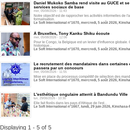
Daniel Mukoko Samba rend visite au GUCE et se
services sociaux de base
mer, 05/08/2026 - 11:43
Notre objectif est de rapprocher les activités informelles de l'
formalisation.
Le Soft International n°1670, mercredi, 5 août 2026, Kinsh
À Bruxelles, Tony Kanku Shiku écoute
mer, 05/08/2026 - 12:06
Pour le Congo, la Belgique est un levier d'influence globale. O
historique...
Le Soft International n°1670, mercredi, 5 août 2026, Kinsh
Le recrutement des mandataires dans certaines 
passera par un concours
mer, 05/08/2026 - 11:55
Mise en place du processus compétitif de sélection des manda
Le Soft International n°1670, mercredi, 5 août 2026, Kinsh
L'esthétique ongulaire atterrit à Bandundu Ville
lun, 29/06/2026 - 10:30
Elle fait florès dans les pays d'Afrique de l'est...
Le Soft International n°1667, lundi, 29 juin 2026, Kinshasa-
Displaying 1 - 5 of 5