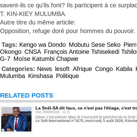
savent-ils ce qu’ils font? Ils participent à ce surp
T. KIN-KIEY MULUMBA.
Autre titre du même articile:
Opposition, refuge doré pour hommes du pouvoir.
Tags:
Kengo wa Dondo
Mobutu Sese Seko
Pier
Okongo
CNSA
François Antoine Tshisekedi Tshi
G-7
Moïse Katumbi Chapwe
Categories:
News
lesoft
Afrique
Congo
Kabila
Mulumba
Kinshasa
Politique
RELATED POSTS
La Snél-SA dit faux, ce n'est pas l'étiage, c'est
mer, 05/08/2026 - 11:37
Gérer, c’est prévoir. Mais là n’est point le point fort de la Sn
Le Soft International n°1670, mercredi, 5 août 2026, Kinsh