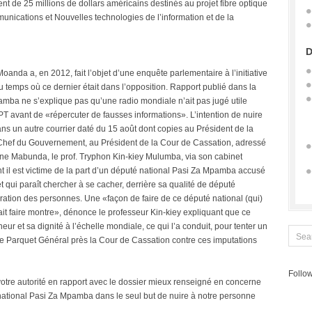
nt de 25 millions de dollars américains destinés au projet fibre optique
munications et Nouvelles technologies de l’information et de la
D
Moanda a, en 2012, fait l’objet d’une enquête parlementaire à l’initiative
 temps où ce dernier était dans l’opposition. Rapport publié dans la
mba ne s’explique pas qu’une radio mondiale n’ait pas jugé utile
PT avant de «répercuter de fausses informations». L’intention de nuire
 Dans un autre courrier daté du 15 août dont copies au Président de la
, Chef du Gouvernement, au Président de la Cour de Cassation, adressé
ne Mabunda, le prof. Tryphon Kin-kiey Mulumba, via son cabinet
 il est victime de la part d’un député national Pasi Za Mpamba accusé
t qui paraît chercher à se cacher, derrière sa qualité de député
dération des personnes. Une «façon de faire de ce député national (qui)
vait faire montre», dénonce le professeur Kin-kiey expliquant que ce
 et sa dignité à l’échelle mondiale, ce qui l’a conduit, pour tenter un
ir le Parquet Général près la Cour de Cassation contre ces imputations
Follow
 votre autorité en rapport avec le dossier mieux renseigné en concerne
 national Pasi Za Mpamba dans le seul but de nuire à notre personne