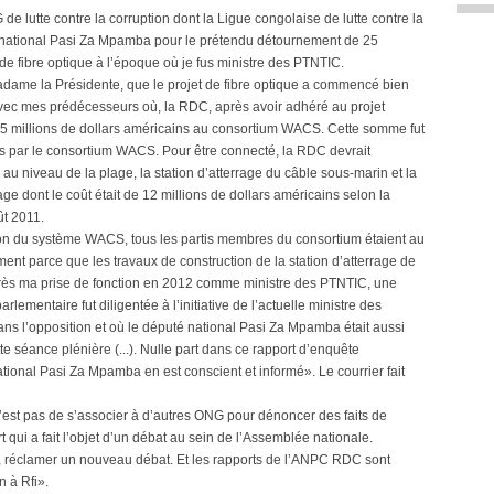
de lutte contre la corruption dont la Ligue congolaise de lutte contre la
 national Pasi Za Mpamba pour le prétendu détournement de 25
 de fibre optique à l’époque où je fus ministre des PTNTIC.
Madame la Présidente, que le projet de fibre optique a commencé bien
vec mes prédécesseurs où, la RDC, après avoir adhéré au projet
5 millions de dollars américains au consortium WACS. Cette somme fut
 par le consortium WACS. Pour être connecté, la RDC devrait
 au niveau de la plage, la station d’atterrage du câble sous-marin et la
rage dont le coût était de 12 millions de dollars américains selon la
ût 2011.
tion du système WACS, tous les partis membres du consortium étaient au
ent parce que les travaux de construction de la station d’atterrage de
ès ma prise de fonction en 2012 comme ministre des PTNTIC, une
lementaire fut diligentée à l’initiative de l’actuelle ministre des
ans l’opposition et où le député national Pasi Za Mpamba était aussi
tte séance plénière (...). Nulle part dans ce rapport d’enquête
tional Pasi Za Mpamba en est conscient et informé». Le courrier fait
’est pas de s’associer à d’autres ONG pour dénoncer des faits de
 qui a fait l’objet d’un débat au sein de l’Assemblée nationale.
 réclamer un nouveau débat. Et les rapports de l’ANPC RDC sont
 à Rfi».