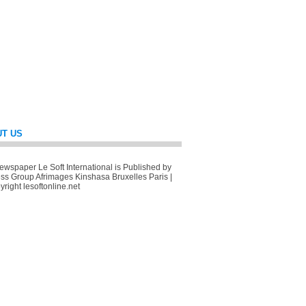
T US
wspaper Le Soft International is Published by
ss Group Afrimages Kinshasa Bruxelles Paris |
right lesoftonline.net