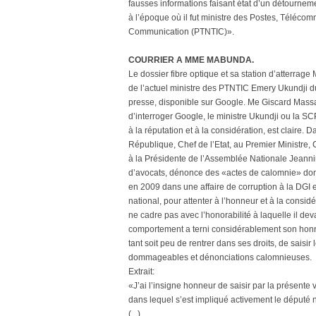
fausses informations faisant état d’un détourneme
à l’époque où il fut ministre des Postes, Télécom
Communication (PTNTIC)».
COURRIER A MME MABUNDA.
Le dossier fibre optique et sa station d’atterrage 
de l’actuel ministre des PTNTIC Emery Ukundji du
presse, disponible sur Google. Me Giscard Massa
d’interroger Google, le ministre Ukundji ou la SC
à la réputation et à la considération, est claire.
République, Chef de l’Etat, au Premier Ministre
à la Présidente de l’Assemblée Nationale Jeanni
d’avocats, dénonce des «actes de calomnie» dont
en 2009 dans une affaire de corruption à la DGI e
national, pour attenter à l’honneur et à la consi
ne cadre pas avec l’honorabilité à laquelle il de
comportement a terni considérablement son honneur
tant soit peu de rentrer dans ses droits, de sais
dommageables et dénonciations calomnieuses.
Extrait:
«J’ai l’insigne honneur de saisir par la présente
dans lequel s’est impliqué activement le député
(...).