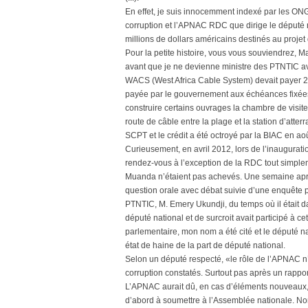
En effet, je suis innocemment indexé par les ONG 
corruption et l’APNAC RDC que dirige le député
millions de dollars américains destinés au projet
Pour la petite histoire, vous vous souviendrez, 
avant que je ne devienne ministre des PTNTIC a
WACS (West Africa Cable System) devait payer 2
payée par le gouvernement aux échéances fixées
construire certains ouvrages la chambre de visite
route de câble entre la plage et la station d’atter
SCPT et le crédit a été octroyé par la BIAC en ao
Curieusement, en avril 2012, lors de l’inaugura
rendez-vous à l’exception de la RDC tout simplem
Muanda n’étaient pas achevés. Une semaine apr
question orale avec débat suivie d’une enquête par
PTNTIC, M. Emery Ukundji, du temps où il était d
député national et de surcroit avait participé à ce
parlementaire, mon nom a été cité et le député na
état de haine de la part de député national.
Selon un député respecté, «le rôle de l’APNAC n
corruption constatés. Surtout pas après un rapport
L’APNAC aurait dû, en cas d’éléments nouveaux,
d’abord à soumettre à l’Assemblée nationale. Non