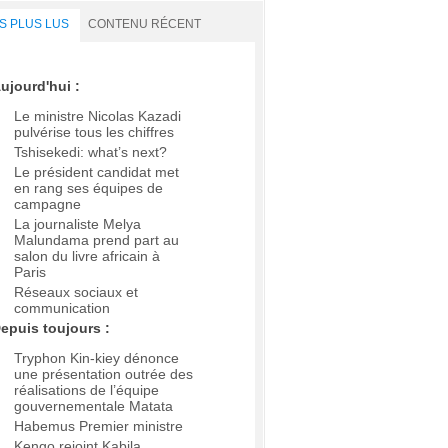
S PLUS LUS
CONTENU RÉCENT
ujourd'hui :
Le ministre Nicolas Kazadi
pulvérise tous les chiffres
Tshisekedi: what’s next?
Le président candidat met
en rang ses équipes de
campagne
La journaliste Melya
Malundama prend part au
salon du livre africain à
Paris
Réseaux sociaux et
communication
epuis toujours :
Tryphon Kin-kiey dénonce
une présentation outrée des
réalisations de l’équipe
gouvernementale Matata
Habemus Premier ministre
Kengo rejoint Kabila