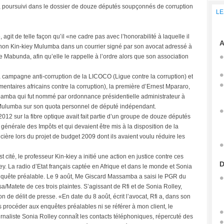
, poursuivi dans le dossier de douze députés soupçonnés de corruption
LE
git de telle façon qu’il «ne cadre pas avec l’honorabilité à laquelle il
A
phon Kin-kiey Mulumba dans un courrier signé par son avocat adressé à
 Mabunda, afin qu’elle le rappelle à l’ordre alors que son association
à la campagne anti-corruption de la LICOCO (Ligue contre la corruption) et
aires africains contre la corruption), la première d’Ernest Mpararo,
mba qui fut nommé par ordonnance présidentielle administrateur à
y Mulumba sur son quota personnel de député indépendant.
012 sur la fibre optique avait fait partie d’un groupe de douze députés
énérale des Impôts et qui devaient être mis à la disposition de la
ncière lors du projet de budget 2009 dont ils avaient voulu réduire les
ité, le professeur Kin-kiey a initié une action en justice contre ces
D
ey. La radio d’Etat français captée en Afrique et dans le monde et Sonia
enquête préalable. Le 9 août, Me Giscard Massamba a saisi le PGR du
/Matete de ces trois plaintes. S’agissant de Rfi et de Sonia Rolley,
ion de délit de presse. «En date du 8 août, écrit l’avocat, Rfi a, dans son
ns procéder aux enquêtes préalables ni se référer à mon client, le
naliste Sonia Rolley connaît les contacts téléphoniques, répercuté des