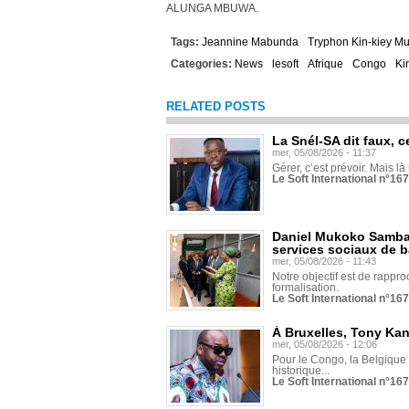
ALUNGA MBUWA.
Tags:
Jeannine Mabunda
Tryphon Kin-kiey M
Categories:
News
lesoft
Afrique
Congo
Ki
RELATED POSTS
La Snél-SA dit faux, c
mer, 05/08/2026 - 11:37
Gérer, c’est prévoir. Mais là
Le Soft International n°16
Daniel Mukoko Samba 
services sociaux de 
mer, 05/08/2026 - 11:43
Notre objectif est de rapproc
formalisation.
Le Soft International n°16
À Bruxelles, Tony Ka
mer, 05/08/2026 - 12:06
Pour le Congo, la Belgique e
historique...
Le Soft International n°16