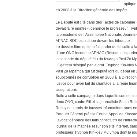
optique
en 2008 à la Direction générale des Impôts.
Le Député est cité dans des «actes de calomnie», a
devait faire montre», dénonce le professeur Try
la présidente de l’Assemblée Nationale, Jeannine
APNAC RDC est traînée devant les tribunaux.
Le dossier fibre optique fait parler de lui suite 
d’une ONG inconnue APNAC (Réseau des parlement
la seconde du député élu du Kwango Pasi Za Mpa
l’Ogefrem désigné par le prof. Tryphon Kin-kie
Pasi Za Mpamba qui fut député lors du débat en 2
soupçonnés de corruption en 2008 à la Direction g
justice pour avoir fait du chantage à la régie fina
assignations.
Suite à cette campagne dans laquelle son nom est c
deux ONG, contre Rfi et sa journaliste Sonia Roll
Rolley ont repris de fausses informations sans 
Parquet Général près la Cour d’Appel de Kinshasa
l’avocat dénonce des faits constitutifs de l’infract
journal de la matinée et sur son site Internet, sa
professeur Tryphon Kin-kiey Mulumba dont la jour