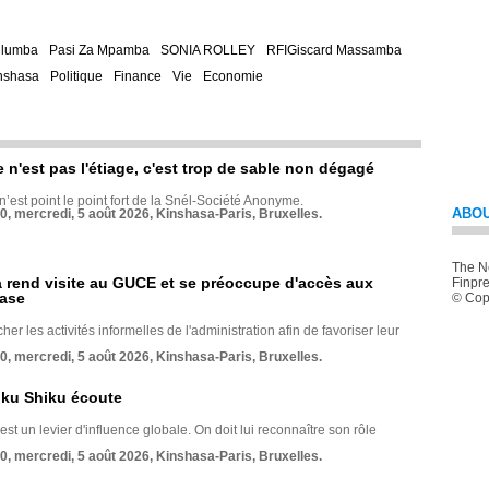
ulumba
Pasi Za Mpamba
SONIA ROLLEY
RFIGiscard Massamba
nshasa
Politique
Finance
Vie
Economie
e n'est pas l'étiage, c'est trop de sable non dégagé
 n’est point le point fort de la Snél-Société Anonyme.
ABOU
70, mercredi, 5 août 2026, Kinshasa-Paris, Bruxelles.
The Ne
rend visite au GUCE et se préoccupe d'accès aux
Finpre
base
© Copy
her les activités informelles de l'administration afin de favoriser leur
70, mercredi, 5 août 2026, Kinshasa-Paris, Bruxelles.
nku Shiku écoute
st un levier d'influence globale. On doit lui reconnaître son rôle
70, mercredi, 5 août 2026, Kinshasa-Paris, Bruxelles.