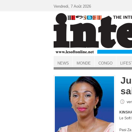
Aller au contenu principal
Vendredi, 7 Août 2026
NEWS
MONDE
CONGO
LIFES
ACCUEIL
Ju
sa
ven
KINSHA
Le Soft
Pasi Za