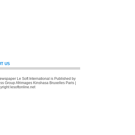
T US
wspaper Le Soft International is Published by
ss Group Afrimages Kinshasa Bruxelles Paris |
right lesoftonline.net