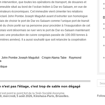
intervention, que toutes les opérations de transport, de douanes et
mmeuble situé au bord de l’océan Indien à Dar es-Salaam, en vue de
 opérateurs économiques. Cet immeuble vient cimenter les relations
déclaré John Pombe Joseph Magufuli avant d’exhorter son homologue
D
s de choisir le port de Dar es-Salaam comme l’unique port de transit
é du choix porté sur sa personne pour procéder à l’inauguration de cet
lais vont désormais se ruer vers le port de Dar es-Salaam maintenant
 (avec une production de cuivre congolais passée de 100.000 tonnes à
rnières années). Il a aussi souhaité que soit relancée la coopération
John Pombe Joseph Magufuli
Crispin Atama Tabe
Raymond
a
itique
e n'est pas l'étiage, c'est trop de sable non dégagé
 n’est point le point fort de la Snél-Société Anonyme.
Follow
70, mercredi, 5 août 2026, Kinshasa-Paris, Bruxelles.