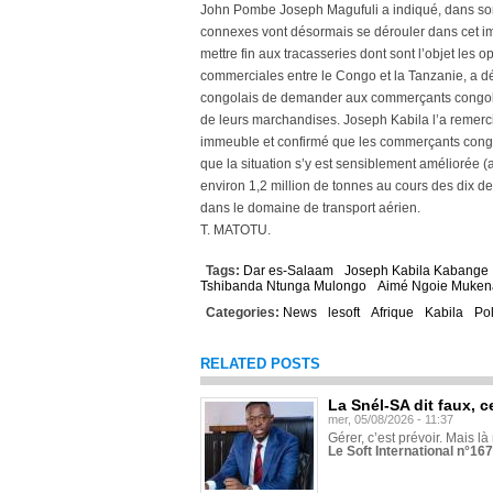
John Pombe Joseph Magufuli a indiqué, dans son 
connexes vont désormais se dérouler dans cet i
mettre fin aux tracasseries dont sont l’objet les
commerciales entre le Congo et la Tanzanie, a 
congolais de demander aux commerçants congolai
de leurs marchandises. Joseph Kabila l’a remerci
immeuble et confirmé que les commerçants congo
que la situation s’y est sensiblement améliorée
environ 1,2 million de tonnes au cours des dix de
dans le domaine de transport aérien.
T. MATOTU.
Tags:
Dar es-Salaam
Joseph Kabila Kabange
Tshibanda Ntunga Mulongo
Aimé Ngoie Muken
Categories:
News
lesoft
Afrique
Kabila
Pol
RELATED POSTS
La Snél-SA dit faux, c
mer, 05/08/2026 - 11:37
Gérer, c’est prévoir. Mais là
Le Soft International n°16