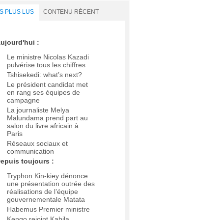
S PLUS LUS
CONTENU RÉCENT
ujourd'hui :
Le ministre Nicolas Kazadi
pulvérise tous les chiffres
Tshisekedi: what’s next?
Le président candidat met
en rang ses équipes de
campagne
La journaliste Melya
Malundama prend part au
salon du livre africain à
Paris
Réseaux sociaux et
communication
epuis toujours :
Tryphon Kin-kiey dénonce
une présentation outrée des
réalisations de l’équipe
gouvernementale Matata
Habemus Premier ministre
Kengo rejoint Kabila