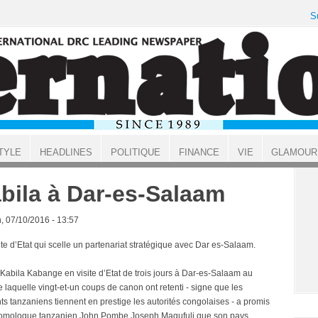
S
TYLE
HEADLINES
POLITIQUE
FINANCE
VIE
GLAMOUR
bila à Dar-es-Salaam
, 07/10/2016 - 13:57
te d’Etat qui scelle un partenariat stratégique avec Dar es-Salaam.
Kabila Kabange en visite d’Etat de trois jours à Dar-es-Salaam au
 laquelle vingt-et-un coups de canon ont retenti - signe que les
ts tanzaniens tiennent en prestige les autorités congolaises - a promis
omologue tanzanien John Pombe Joseph Magufuli que son pays