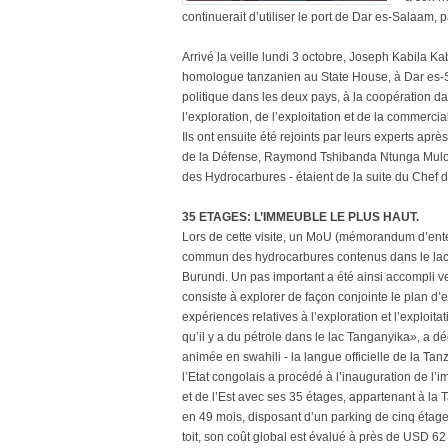
continuerait d’utiliser le port de Dar es-Salaam, 
Arrivé la veille lundi 3 octobre, Joseph Kabila K
homologue tanzanien au State House, à Dar es-Sal
politique dans les deux pays, à la coopération 
l’exploration, de l’exploitation et de la commercia
Ils ont ensuite été rejoints par leurs experts ap
de la Défense, Raymond Tshibanda Ntunga Mulon
des Hydrocarbures - étaient de la suite du Chef de
35 ETAGES: L’IMMEUBLE LE PLUS HAUT.
Lors de cette visite, un MoU (mémorandum d’enten
commun des hydrocarbures contenus dans le lac 
Burundi. Un pas important a été ainsi accompli ve
consiste à explorer de façon conjointe le plan 
expériences relatives à l’exploration et l’exploi
qu’il y a du pétrole dans le lac Tanganyika», a d
animée en swahili - la langue officielle de la Tan
l’Etat congolais a procédé à l’inauguration de l’
et de l’Est avec ses 35 étages, appartenant à la T
en 49 mois, disposant d’un parking de cinq étages
toit, son coût global est évalué à près de USD 62 