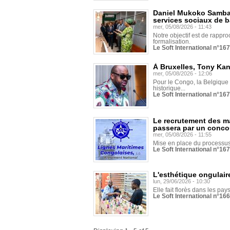
Daniel Mukoko Samba 
services sociaux de 
mer, 05/08/2026 - 11:43
Notre objectif est de rapproc
formalisation.
Le Soft International n°16
À Bruxelles, Tony Ka
mer, 05/08/2026 - 12:06
Pour le Congo, la Belgique e
historique...
Le Soft International n°16
Le recrutement des m
passera par un conco
mer, 05/08/2026 - 11:55
Mise en place du processus 
Le Soft International n°16
L'esthétique ongulaire
lun, 29/06/2026 - 10:30
Elle fait florès dans les pays
Le Soft International n°166