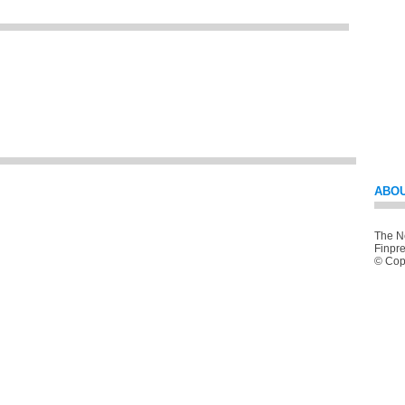
ABOU
The Ne
Finpre
© Copy