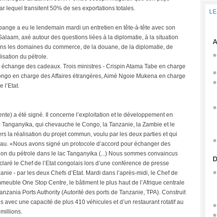
par lequel transitent 50% de ses exportations totales.
LE
abange a eu le lendemain mardi un entretien en tête-à-tête avec son
aam, axé autour des questions liées à la diplomatie, à la situation
A
dans les domaines du commerce, de la douane, de la diplomatie, de
lisation du pétrole.
rès échange des cadeaux. Trois ministres - Crispin Atama Tabe en charge
go en charge des Affaires étrangères, Aimé Ngoie Mukena en charge
 l’Etat.
te) a été signé. Il concerne l’exploitation et le développement en
Tanganyika, qui chevauche le Congo, la Tanzanie, la Zambie et le
rs la réalisation du projet commun, voulu par les deux parties et qui
d’eau. «Nous avons signé un protocole d’accord pour échanger des
tation du pétrole dans le lac Tanganyika (...) Nous sommes convaincus
D
éclaré le Chef de l’Etat congolais lors d’une conférence de presse
zanie - par les deux Chefs d’Etat. Mardi dans l’après-midi, le Chef de
immeuble One Stop Centre, le bâtiment le plus haut de l’Afrique centrale
anzania Ports Authority (Autorité des ports de Tanzanie, TPA). Construit
 avec une capacité de plus 410 véhicules et d’un restaurant rotatif au
millions.