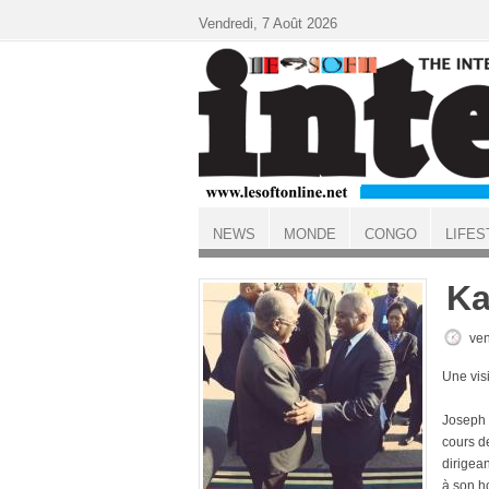
Aller au contenu principal
Vendredi, 7 Août 2026
NEWS
MONDE
CONGO
LIFES
ACCUEIL
Ka
ven
Une visi
Joseph 
cours de
dirigean
à son h