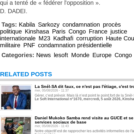
qui a tenté de « fédérer l'opposition ».
D. DADEI.
Tags:
Kabila
Sarkozy
condamnation
procès
politique
Kinshasa
Paris
Congo
France
justice
internationale
M23
Kadhafi
corruption
Haute Cou
militaire
PNF
condamnation présidentielle
Categories:
News
lesoft
Monde
Europe
Congo
RELATED POSTS
La Snél-SA dit faux, ce n'est pas l'étiage, c'est
mer, 05/08/2026 - 11:37
Gérer, c’est prévoir. Mais là n’est point le point fort de la Sn
Le Soft International n°1670, mercredi, 5 août 2026, Kinsh
Daniel Mukoko Samba rend visite au GUCE et se
services sociaux de base
mer, 05/08/2026 - 11:43
Notre objectif est de rapprocher les activités informelles de l'