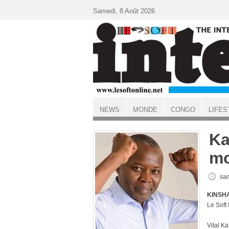
Aller au contenu principal
Samedi, 8 Août 2026
NEWS
MONDE
CONGO
LIFES
ACCUEIL
Ka
m
sam
KINSHA
Le Sof
Vital Ka