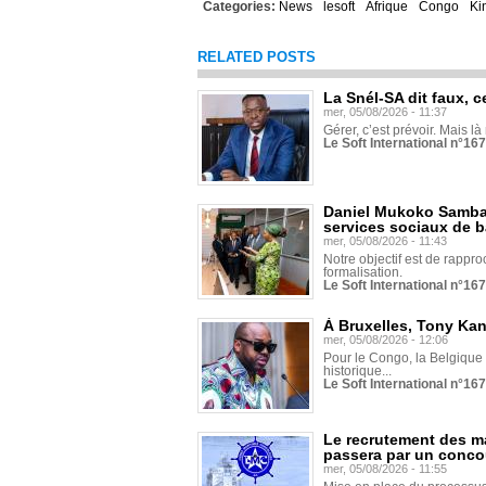
Categories:
News
lesoft
Afrique
Congo
Ki
RELATED POSTS
La Snél-SA dit faux, c
mer, 05/08/2026 - 11:37
Gérer, c’est prévoir. Mais là
Le Soft International n°16
Daniel Mukoko Samba 
services sociaux de 
mer, 05/08/2026 - 11:43
Notre objectif est de rapproc
formalisation.
Le Soft International n°16
À Bruxelles, Tony Ka
mer, 05/08/2026 - 12:06
Pour le Congo, la Belgique e
historique...
Le Soft International n°16
Le recrutement des m
passera par un conco
mer, 05/08/2026 - 11:55