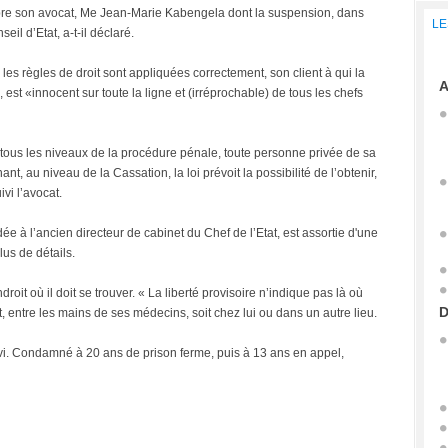
e son avocat, Me Jean-Marie Kabengela dont la suspension, dans
LE
eil d’Etat, a-t-il déclaré.
les règles de droit sont appliquées correctement, son client à qui la
A
 est «innocent sur toute la ligne et (irréprochable) de tous les chefs
 tous les niveaux de la procédure pénale, toute personne privée de sa
nant, au niveau de la Cassation, la loi prévoit la possibilité de l’obtenir,
ivi l’avocat.
dée à l’ancien directeur de cabinet du Chef de l’Etat, est assortie d'une
lus de détails.
roit où il doit se trouver. « La liberté provisoire n’indique pas là où
D
 Soit, entre les mains de ses médecins, soit chez lui ou dans un autre lieu.
suivi. Condamné à 20 ans de prison ferme, puis à 13 ans en appel,