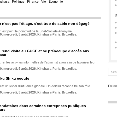
nshasa
Politique
Finance
Vie
Economie
D
e n'est pas l'étiage, c'est trop de sable non dégagé
 n’est point le point fort de la Snél-Société Anonyme.
70, mercredi, 5 août 2026, Kinshasa-Paris, Bruxelles.
rend visite au GUCE et se préoccupe d'accès aux
base
her les activités informelles de l'administration afin de favoriser leur
70, mercredi, 5 août 2026, Kinshasa-Paris, Bruxelles.
nku Shiku écoute
Follow
st un levier d'influence globale. On doit lui reconnaître son rôle
70, mercredi, 5 août 2026, Kinshasa-Paris, Bruxelles.
andataires dans certaines entreprises publiques
urs