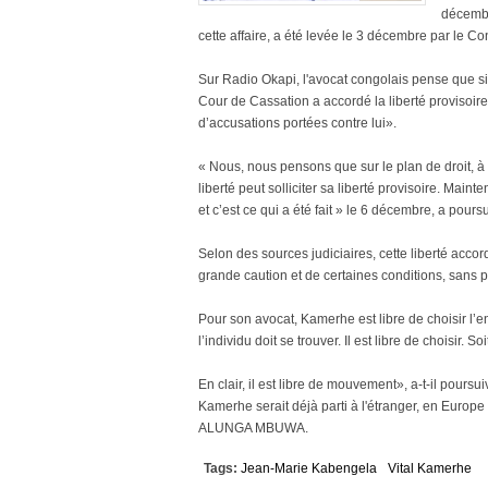
décembr
cette affaire, a été levée le 3 décembre par le Cons
Sur Radio Okapi, l'avocat congolais pense que si 
Cour de Cassation a accordé la liberté provisoire,
d’accusations portées contre lui».
« Nous, nous pensons que sur le plan de droit, à
liberté peut solliciter sa liberté provisoire. Mainte
et c’est ce qui a été fait » le 6 décembre, a poursu
Selon des sources judiciaires, cette liberté accor
grande caution et de certaines conditions, sans p
Pour son avocat, Kamerhe est libre de choisir l’end
l’individu doit se trouver. Il est libre de choisir.
En clair, il est libre de mouvement», a-t-il pour
Kamerhe serait déjà parti à l'étranger, en Europe
ALUNGA MBUWA.
Tags:
Jean-Marie Kabengela
Vital Kamerhe