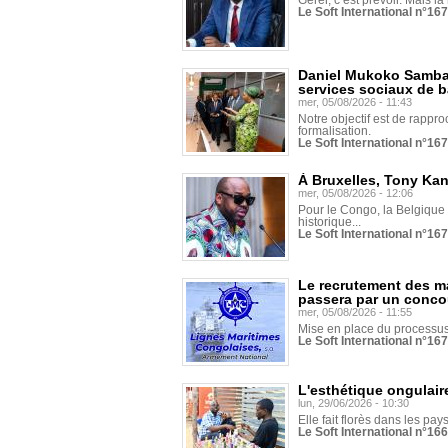
Gérer, c’est prévoir. Mais là
Le Soft International n°16
Daniel Mukoko Samba 
services sociaux de 
mer, 05/08/2026 - 11:43
Notre objectif est de rapproc
formalisation.
Le Soft International n°16
À Bruxelles, Tony Ka
mer, 05/08/2026 - 12:06
Pour le Congo, la Belgique e
historique...
Le Soft International n°16
Le recrutement des m
passera par un conco
mer, 05/08/2026 - 11:55
Mise en place du processus 
Le Soft International n°16
L'esthétique ongulaire
lun, 29/06/2026 - 10:30
Elle fait florès dans les pays
Le Soft International n°166