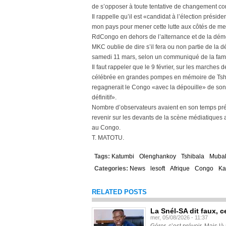
de s’opposer à toute tentative de changement con
Il rappelle qu’il est «candidat à l’élection préside
mon pays pour mener cette lutte aux côtés de mes c
RdCongo en dehors de l’alternance et de la dém
MKC oublie de dire s’il fera ou non partie de la d
samedi 11 mars, selon un communiqué de la fami
Il faut rappeler que le 9 février, sur les marche
célébrée en grandes pompes en mémoire de Tshis
regagnerait le Congo «avec la dépouille» de son h
définitif».
Nombre d’observateurs avaient en son temps p
revenir sur les devants de la scène médiatiques
au Congo.
T. MATOTU.
Tags:
Katumbi
Olenghankoy
Tshibala
Muba
Categories:
News
lesoft
Afrique
Congo
Ka
RELATED POSTS
La Snél-SA dit faux, c
mer, 05/08/2026 - 11:37