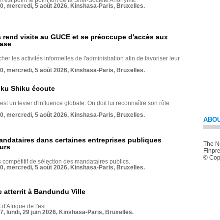
 n’est point le point fort de la Snél-Société Anonyme.
70, mercredi, 5 août 2026, Kinshasa-Paris, Bruxelles.
rend visite au GUCE et se préoccupe d'accès aux
base
her les activités informelles de l'administration afin de favoriser leur
70, mercredi, 5 août 2026, Kinshasa-Paris, Bruxelles.
nku Shiku écoute
st un levier d'influence globale. On doit lui reconnaître son rôle
70, mercredi, 5 août 2026, Kinshasa-Paris, Bruxelles.
ABOU
andataires dans certaines entreprises publiques
The Ne
urs
Finpre
© Copy
compétitif de sélection des mandataires publics.
70, mercredi, 5 août 2026, Kinshasa-Paris, Bruxelles.
 atterrit à Bandundu Ville
 d'Afrique de l'est...
7, lundi, 29 juin 2026, Kinshasa-Paris, Bruxelles.