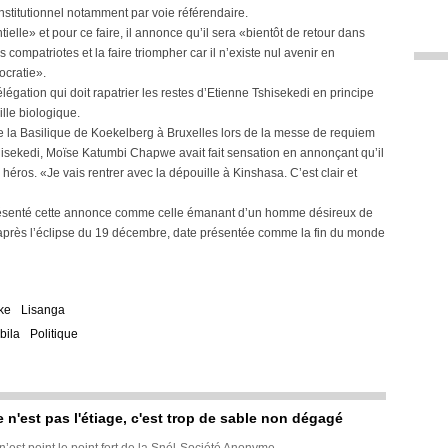
stitutionnel notamment par voie référendaire.
ntielle» et pour ce faire, il annonce qu’il sera «bientôt de retour dans
ompatriotes et la faire triompher car il n’existe nul avenir en
ocratie».
élégation qui doit rapatrier les restes d’Etienne Tshisekedi en principe
lle biologique.
s de la Basilique de Koekelberg à Bruxelles lors de la messe de requiem
ekedi, Moïse Katumbi Chapwe avait fait sensation en annonçant qu’il
éros. «Je vais rentrer avec la dépouille à Kinshasa. C’est clair et
résenté cette annonce comme celle émanant d’un homme désireux de
 après l’éclipse du 19 décembre, date présentée comme la fin du monde
ke
Lisanga
bila
Politique
e n'est pas l'étiage, c'est trop de sable non dégagé