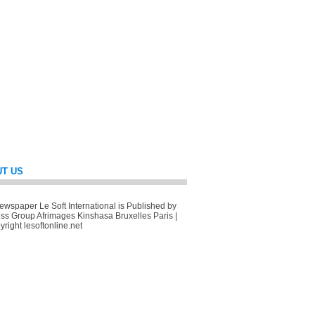
T US
wspaper Le Soft International is Published by
ss Group Afrimages Kinshasa Bruxelles Paris |
right lesoftonline.net