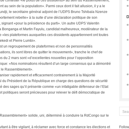
t de contester «le poids de ces dissidents» au sein du Rassemblement,
au sein de la population». Parmi ceux dont il fait allusion, il y a le
ji, le secrétaire général adjoint de l’UDPS Bruno Tshibala Nzenze
D
ement rebelle» à la suite d’une déclaration politique de son
signant «pour la présidence du parti». Un autre UDPS Valentin
a Bonganga et Martin Fayulu, candidat malheureux, modérateur de la
 «les plateformes auxquelles ces dissidents appartiennent ont toutes
sekedi et Pierre Lumbi».
st un regroupement de plateformes et non de personnalités
ations, ils sont libres de quitter le mouvement», tranche le chef de
s du 2 mars sont «d’excellentes nouvelles pour l’opposition
lique: «Nos nominations résultent d’un large consensus qui a démontré
nt le Rassemblement».
niser rapidement et efficacement contrairement à la Majorité
cial du Président de la République en charge des questions de sécurité
des sages qu’il présente comme «un infatigable défenseur de l’Etat
t politiques seront précieuses pour relever le défi démocratique de
 «Rassemblement» solide, uni, déterminé à conduire la RdCongo sur le
vitant à être vigilant, à réclamer avec force et constance les élections et
Follow