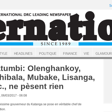
S
TYLE
HEADLINES
POLITIQUE
FINANCE
VIE
GLAMOUR
tumbi: Olenghankoy,
hibala, Mubake, Lisanga,
c., ne pèsent rien
, 06/03/2017 - 06:08
chissime gouverneur du Katanga se pose en véritable chef de
tion.