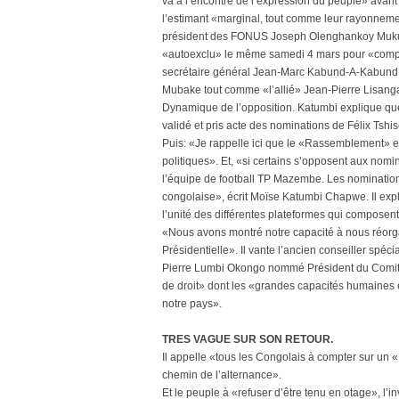
va à l’encontre de l’expression du peuple» avan
l’estimant «marginal, tout comme leur rayonnement 
président des FONUS Joseph Olenghankoy Mukund
«autoexclu» le même samedi 4 mars pour «comport
secrétaire général Jean-Marc Kabund-A-Kabund, 
Mubake tout comme «l’allié» Jean-Pierre Lisang
Dynamique de l’opposition. Katumbi explique que
validé et pris acte des nominations de Félix Tshi
Puis: «Je rappelle ici que le «Rassemblement» e
politiques». Et, «si certains s’opposent aux nomin
l’équipe de football TP Mazembe. Les nomination
congolaise», écrit Moïse Katumbi Chapwe. Il exp
l’unité des différentes plateformes qui compose
«Nous avons montré notre capacité à nous réorga
Présidentielle». Il vante l’ancien conseiller spé
Pierre Lumbi Okongo nommé Président du Comité 
de droit» dont les «grandes capacités humaines e
notre pays».
TRES VAGUE SUR SON RETOUR.
Il appelle «tous les Congolais à compter sur un
chemin de l’alternance».
Et le peuple à «refuser d’être tenu en otage», l’in