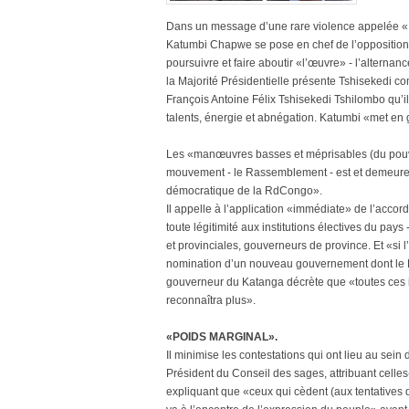
Dans un message d’une rare violence appelée «D
Katumbi Chapwe se pose en chef de l’opposition 
poursuivre et faire aboutir «l’œuvre» - l’alterna
la Majorité Présidentielle présente Tshisekedi c
François Antoine Félix Tshisekedi Tshilombo qu’il d
talents, énergie et abnégation. Katumbi «met en 
Les «manœuvres basses et méprisables (du pouvoir
mouvement - le Rassemblement - est et demeurera
démocratique de la RdCongo».
Il appelle à l’application «immédiate» de l’acco
toute légitimité aux institutions électives du p
et provinciales, gouverneurs de province. Et «si
nomination d’un nouveau gouvernement dont le P
gouverneur du Katanga décrète que «toutes ces ins
reconnaîtra plus».
«POIDS MARGINAL».
Il minimise les contestations qui ont lieu au se
Président du Conseil des sages, attribuant celles
expliquant que «ceux qui cèdent (aux tentatives d