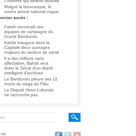
L’homme qui défend Boshab
Malgré la bourrasque, le
navire amiral national vogue
ernier accès :
Fatshi reconnaît ses
équipes de campagne du
Grand Bandundu
Kabila inaugure dans la
Capitale deux ouvrages
majeurs du secteur de santé
Il a des millions sans
affectation, Bahati veut
doter le Sénat d'un dépôt
intelligent d'archives
Le Bandundu pleure ses 12
morts du siège du Palu
Le Député Henri Lokondo
ne raccroche pas
 us: