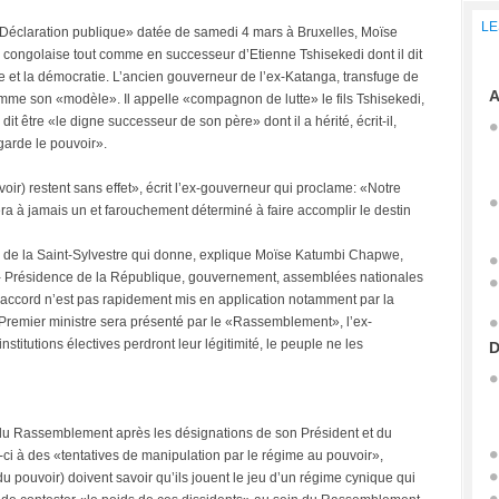
LE
éclaration publique» datée de samedi 4 mars à Bruxelles, Moïse
congolaise tout comme en successeur d’Etienne Tshisekedi dont il dit
nce et la démocratie. L’ancien gouverneur de l’ex-Katanga, transfuge de
A
omme son «modèle». Il appelle «compagnon de lutte» le fils Tshisekedi,
it être «le digne successeur de son père» dont il a hérité, écrit-il,
garde le pouvoir».
) restent sans effet», écrit l’ex-gouverneur qui proclame: «Notre
 à jamais un et farouchement déterminé à faire accomplir le destin
rd de la Saint-Sylvestre qui donne, explique Moïse Katumbi Chapwe,
ays - Présidence de la République, gouvernement, assemblées nationales
 l’accord n’est pas rapidement mis en application notamment par la
remier ministre sera présenté par le «Rassemblement», l’ex-
titutions électives perdront leur légitimité, le peuple ne les
D
in du Rassemblement après les désignations de son Président et du
-ci à des «tentatives de manipulation par le régime au pouvoir»,
u pouvoir) doivent savoir qu’ils jouent le jeu d’un régime cynique qui