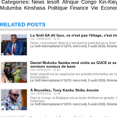
Categories:
News
lesoft
Afrique
Congo
Kin-Kie
Mulumba
Kinshasa
Politique
Finance
Vie
Econo
RELATED POSTS
La Snél-SA dit faux, ce n'est pas l'étiage, c'est
mer, 05/08/2026 - 11:37
Gérer, c’est prévoir. Mais là n’est point le point fort de la Sn
Le Soft International n°1670, mercredi, 5 août 2026, Kinsh
Daniel Mukoko Samba rend visite au GUCE et se
services sociaux de base
mer, 05/08/2026 - 11:43
Notre objectif est de rapprocher les activités informelles de l'
formalisation.
Le Soft International n°1670, mercredi, 5 août 2026, Kinsh
À Bruxelles, Tony Kanku Shiku écoute
mer, 05/08/2026 - 12:06
Pour le Congo, la Belgique est un levier d'influence globale. O
historique...
Le Soft International n°1670, mercredi, 5 août 2026, Kinsh