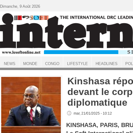
Aller au contenu principal
Dimanche, 9 Août 2026
NEWS
MONDE
CONGO
LIFESTYLE
HEADLINES
POL
ACCUEIL
Kinshasa rép
devant le cor
diplomatique
mar, 21/01/2025 - 10:12
KINSHASA, PARIS, BR