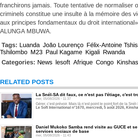
franchirons jamais. Toute tentative de normaliser o
criminels constitue une insulte à la mémoire des vi
aux principes fondamentaux du droit international»
ALUNGA MBUWA.
Tags:
Luanda
João Lourenço
Félix-Antoine Tshi
Tshilombo
M23
Paul Kagame
Kigali
Rwanda
Categories:
News
lesoft
Afrique
Congo
Kinsha
RELATED POSTS
La Snél-SA dit faux, ce n'est pas l'étiage, c'est
mer, 05/08/2026 - 11:37
Gérer, c’est prévoir. Mais là n’est point le point fort de la Sn
Le Soft International n°1670, mercredi, 5 août 2026, Kinsh
Daniel Mukoko Samba rend visite au GUCE et se
services sociaux de base
mer, 05/08/2026 - 11:43