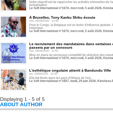
Notre objectif est de rapprocher les activités informelles de l'
formalisation.
Le Soft International n°1670, mercredi, 5 août 2026, Kinsh
À Bruxelles, Tony Kanku Shiku écoute
mer, 05/08/2026 - 12:06
Pour le Congo, la Belgique est un levier d'influence globale. O
historique...
Le Soft International n°1670, mercredi, 5 août 2026, Kinsh
Le recrutement des mandataires dans certaines 
passera par un concours
mer, 05/08/2026 - 11:55
Mise en place du processus compétitif de sélection des manda
Le Soft International n°1670, mercredi, 5 août 2026, Kinsh
L'esthétique ongulaire atterrit à Bandundu Ville
lun, 29/06/2026 - 10:30
Elle fait florès dans les pays d'Afrique de l'est...
Le Soft International n°1667, lundi, 29 juin 2026, Kinshasa-
Displaying 1 - 5 of 5
ABOUT AUTHOR