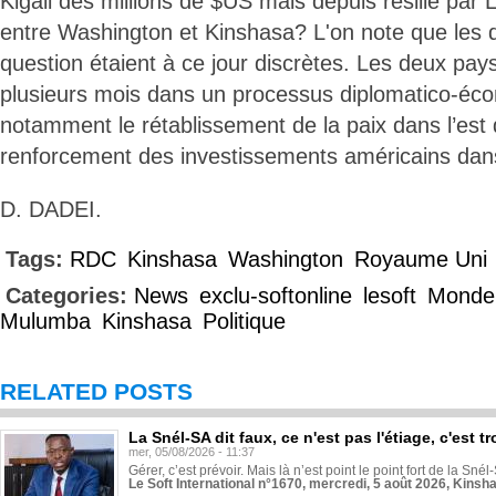
Kigali des millions de $US mais depuis résilié par L
entre Washington et Kinshasa? L'on note que les d
question étaient à ce jour discrètes. Les deux pa
plusieurs mois dans un processus diplomatico-éc
notamment le rétablissement de la paix dans l’est
renforcement des investissements américains dans
D. DADEI.
Tags:
RDC
Kinshasa
Washington
Royaume Uni
Categories:
News
exclu-softonline
lesoft
Monde
Mulumba
Kinshasa
Politique
RELATED POSTS
La Snél-SA dit faux, ce n'est pas l'étiage, c'est
mer, 05/08/2026 - 11:37
Gérer, c’est prévoir. Mais là n’est point le point fort de la Sn
Le Soft International n°1670, mercredi, 5 août 2026, Kinsh