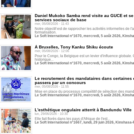
Daniel Mukoko Samba rend visite au GUCE et se
services sociaux de base
mer, 05/08/2026 - 11:43
Notre objectif est de rapprocher les activités informelles de l'
formalisation.
Le Soft International n°1670, mercredi, 5 août 2026, Kinsh
À Bruxelles, Tony Kanku Shiku écoute
mer, 05/08/2026 - 12:06
Pour le Congo, la Belgique est un levier d'influence globale. O
historique...
Le Soft International n°1670, mercredi, 5 août 2026, Kinsh
Le recrutement des mandataires dans certaines 
passera par un concours
mer, 05/08/2026 - 11:55
Mise en place du processus compétitif de sélection des manda
Le Soft International n°1670, mercredi, 5 août 2026, Kinsh
L'esthétique ongulaire atterrit à Bandundu Ville
lun, 29/06/2026 - 10:30
Elle fait florès dans les pays d'Afrique de l'est...
Le Soft International n°1667, lundi, 29 juin 2026, Kinshasa-