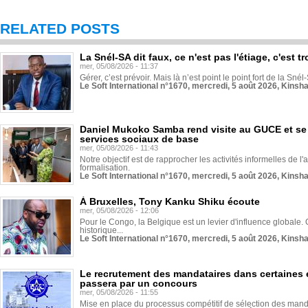
RELATED POSTS
La Snél-SA dit faux, ce n'est pas l'étiage, c'est
mer, 05/08/2026 - 11:37
Gérer, c’est prévoir. Mais là n’est point le point fort de la Sn
Le Soft International n°1670, mercredi, 5 août 2026, Kinsh
Daniel Mukoko Samba rend visite au GUCE et se
services sociaux de base
mer, 05/08/2026 - 11:43
Notre objectif est de rapprocher les activités informelles de l'
formalisation.
Le Soft International n°1670, mercredi, 5 août 2026, Kinsh
À Bruxelles, Tony Kanku Shiku écoute
mer, 05/08/2026 - 12:06
Pour le Congo, la Belgique est un levier d'influence globale. O
historique...
Le Soft International n°1670, mercredi, 5 août 2026, Kinsh
Le recrutement des mandataires dans certaines 
passera par un concours
mer, 05/08/2026 - 11:55
Mise en place du processus compétitif de sélection des manda