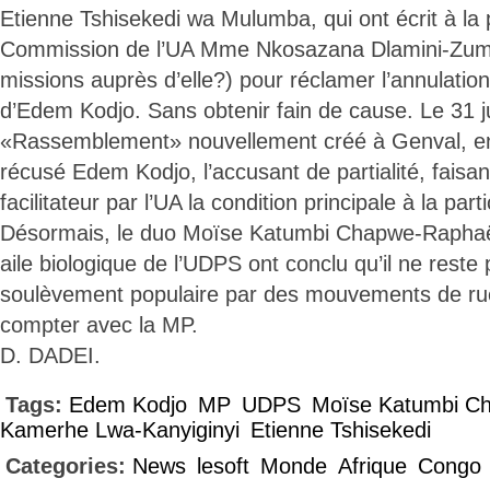
Etienne Tshisekedi wa Mulumba, qui ont écrit à la 
Commission de l’UA Mme Nkosazana Dlamini-Zum
missions auprès d’elle?) pour réclamer l’annulatio
d’Edem Kodjo. Sans obtenir fain de cause. Le 31 jui
«Rassemblement» nouvellement créé à Genval, en
récusé Edem Kodjo, l’accusant de partialité, fais
facilitateur par l’UA la condition principale à la part
Désormais, le duo Moïse Katumbi Chapwe-Raphaë
aile biologique de l’UDPS ont conclu qu’il ne reste 
soulèvement populaire par des mouvements de rue. 
compter avec la MP.
D. DADEI.
Tags:
Edem Kodjo
MP
UDPS
Moïse Katumbi C
Kamerhe Lwa-Kanyiginyi
Etienne Tshisekedi
Categories:
News
lesoft
Monde
Afrique
Congo