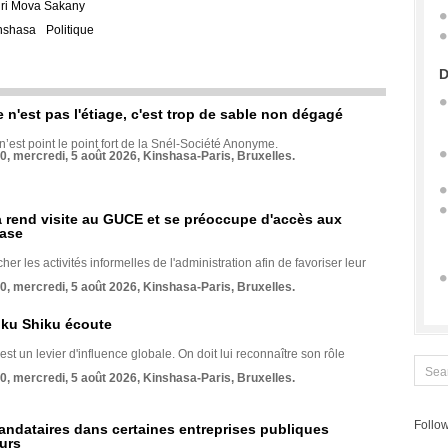
ri Mova Sakany
nshasa
Politique
D
e n'est pas l'étiage, c'est trop de sable non dégagé
 n’est point le point fort de la Snél-Société Anonyme.
70, mercredi, 5 août 2026, Kinshasa-Paris, Bruxelles.
rend visite au GUCE et se préoccupe d'accès aux
base
her les activités informelles de l'administration afin de favoriser leur
70, mercredi, 5 août 2026, Kinshasa-Paris, Bruxelles.
nku Shiku écoute
st un levier d'influence globale. On doit lui reconnaître son rôle
70, mercredi, 5 août 2026, Kinshasa-Paris, Bruxelles.
Follow
andataires dans certaines entreprises publiques
urs