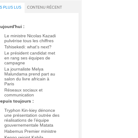
S PLUS LUS
CONTENU RÉCENT
ujourd'hui :
Le ministre Nicolas Kazadi
pulvérise tous les chiffres
Tshisekedi: what’s next?
Le président candidat met
en rang ses équipes de
campagne
La journaliste Melya
Malundama prend part au
salon du livre africain à
Paris
Réseaux sociaux et
communication
epuis toujours :
Tryphon Kin-kiey dénonce
une présentation outrée des
réalisations de l’équipe
gouvernementale Matata
Habemus Premier ministre
Kengo rejoint Kabila