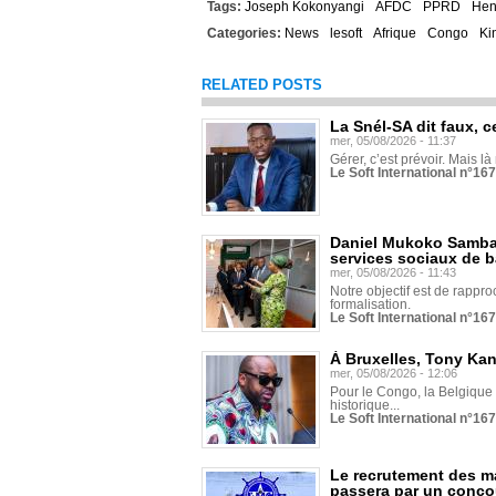
Tags:
Joseph Kokonyangi
AFDC
PPRD
Hen
Categories:
News
lesoft
Afrique
Congo
Ki
RELATED POSTS
La Snél-SA dit faux, c
mer, 05/08/2026 - 11:37
Gérer, c’est prévoir. Mais là
Le Soft International n°16
Daniel Mukoko Samba 
services sociaux de 
mer, 05/08/2026 - 11:43
Notre objectif est de rapproc
formalisation.
Le Soft International n°16
À Bruxelles, Tony Ka
mer, 05/08/2026 - 12:06
Pour le Congo, la Belgique e
historique...
Le Soft International n°16
Le recrutement des m
passera par un conco