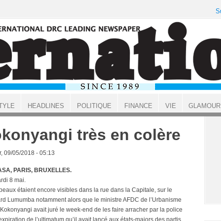
S
TYLE
HEADLINES
POLITIQUE
FINANCE
VIE
GLAMOUR
konyangi très en colère
, 09/05/2018 - 05:13
SA, PARIS, BRUXELLES.
di 8 mai.
eaux étaient encore visibles dans la rue dans la Capitale, sur le
rd Lumumba notamment alors que le ministre AFDC de l’Urbanisme
Kokonyangi avait juré le week-end de les faire arracher par la police
expiration de l’ultimatum qu’il avait lancé aux états-majors des partis