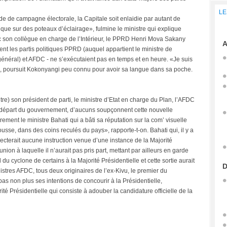
LE
de de campagne électorale, la Capitale soit enlaidie par autant de
que sur des poteaux d’éclairage», fulmine le ministre qui explique
 son collègue en charge de l’Intérieur, le PPRD Henri Mova Sakany
A
ent les partis politiques PPRD (auquel appartient le ministre de
re général) et AFDC - ne s’exécutaient pas en temps et en heure. «Je suis
e», poursuit Kokonyangi peu connu pour avoir sa langue dans sa poche.
ntre) son président de parti, le ministre d’Etat en charge du Plan, l’AFDC
départ du gouvernement, d’aucuns soupçonnent cette nouvelle
ment le ministre Bahati qui a bâti sa réputation sur la com’ visuelle
usse, dans des coins reculés du pays», rapporte-t-on. Bahati qui, il y a
terait aucune instruction venue d’une instance de la Majorité
nion à laquelle il n’aurait pas pris part, mettant par ailleurs en garde
l du cyclone de certains à la Majorité Présidentielle et cette sortie aurait
D
stres AFDC, tous deux originaires de l’ex-Kivu, le premier du
s non plus ses intentions de concourir à la Présidentielle,
ité Présidentielle qui consiste à adouber la candidature officielle de la