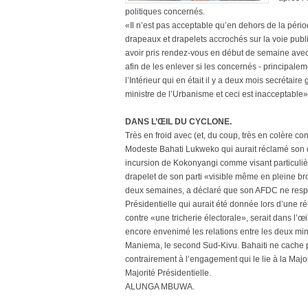
politiques concernés.
«Il n’est pas acceptable qu’en dehors de la pério
drapeaux et drapelets accrochés sur la voie publi
avoir pris rendez-vous en début de semaine avec
afin de les enlever si les concernés - principalem
l’Intérieur qui en était il y a deux mois secrétai
ministre de l’Urbanisme et ceci est inacceptabl
DANS L’ŒIL DU CYCLONE.
Très en froid avec (et, du coup, très en colère co
Modeste Bahati Lukweko qui aurait réclamé son 
incursion de Kokonyangi comme visant particulière
drapelet de son parti «visible même en pleine bro
deux semaines, a déclaré que son AFDC ne respec
Présidentielle qui aurait été donnée lors d’une réu
contre «une tricherie électorale», serait dans l’œi
encore envenimé les relations entre les deux mini
Maniema, le second Sud-Kivu. Bahaiti ne cache pa
contrairement à l’engagement qui le lie à la Major
Majorité Présidentielle.
ALUNGA MBUWA.