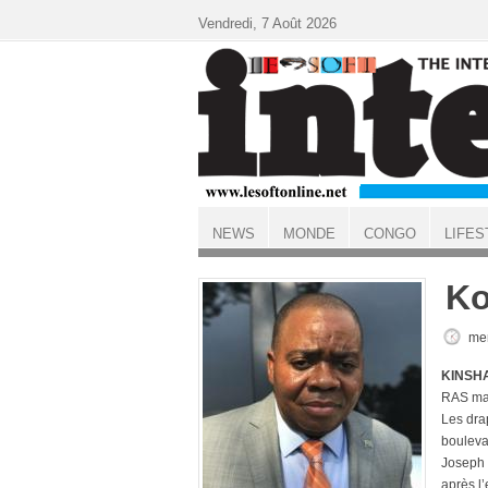
Aller au contenu principal
Vendredi, 7 Août 2026
NEWS
MONDE
CONGO
LIFES
ACCUEIL
Ko
mer
KINSHA
RAS mar
Les drap
bouleva
Joseph 
après l’