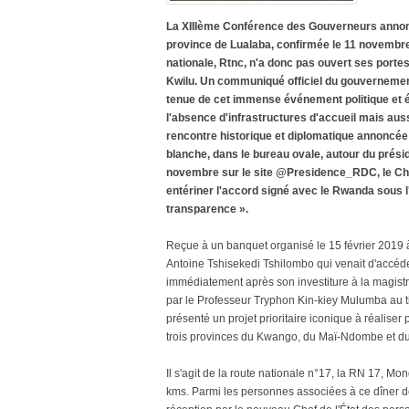
La XIIIème Conférence des Gouverneurs annonc
province de Lualaba, confirmée le 11 novembre 
nationale, Rtnc, n'a donc pas ouvert ses portes
Kwilu. Un communiqué officiel du gouvernemen
tenue de cet immense événement politique et é
l'absence d'infrastructures d'accueil mais aus
rencontre historique et diplomatique annoncée
blanche, dans le bureau ovale, autour du prési
novembre sur le site @Presidence_RDC, le Chef
entériner l'accord signé avec le Rwanda sous l'
transparence ».
Reçue à un banquet organisé le 15 février 2019 à 
Antoine Tshisekedi Tshilombo qui venait d'accéde
immédiatement après son investiture à la magi
par le Professeur Tryphon Kin-kiey Mulumba au 
présenté un projet prioritaire iconique à réalise
trois provinces du Kwango, du Maï-Ndombe et du K
Il s'agit de la route nationale n°17, la RN 17, M
kms. Parmi les personnes associées à ce dîner de