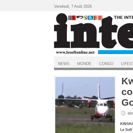
Aller au contenu principal
Vendredi, 7 Août 2026
NEWS
MONDE
CONGO
LIFES
ACCUEIL
Kw
co
Go
dim
KINSHA
Le Soft