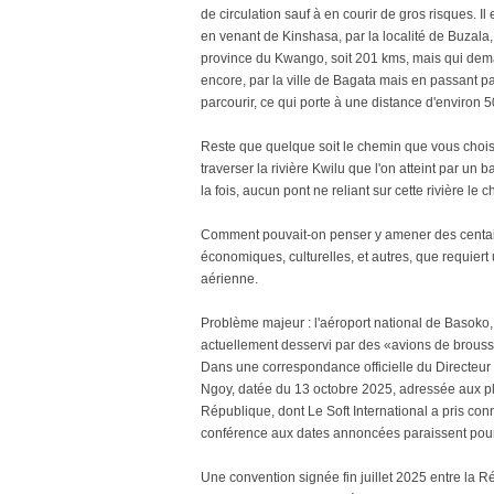
de circulation sauf à en courir de gros risques. Il
en venant de Kinshasa, par la localité de Buzala, d
province du Kwango, soit 201 kms, mais qui deman
encore, par la ville de Bagata mais en passant pa
parcourir, ce qui porte à une distance d'environ 
Reste que quelque soit le chemin que vous choisir
traverser la rivière Kwilu que l'on atteint par un b
la fois, aucun pont ne reliant sur cette rivière le c
Comment pouvait-on penser y amener des centaine
économiques, culturelles, et autres, que requiert
aérienne.
Problème majeur : l'aéroport national de Basoko, 
actuellement desservi par des «avions de brousse
Dans une correspondance officielle du Directeur
Ngoy, datée du 13 octobre 2025, adressée aux pl
République, dont Le Soft International a pris con
conférence aux dates annoncées paraissent pour 
Une convention signée fin juillet 2025 entre la 