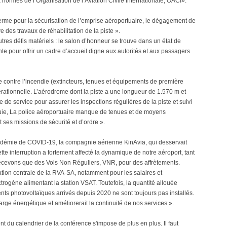
normes de l’Organisation de l’Aviation Civile Internationale, OACI».
erme pour la sécurisation de l’emprise aéroportuaire, le dégagement de
ve des travaux de réhabilitation de la piste ».
tres défis matériels : le salon d’honneur se trouve dans un état de
te pour offrir un cadre d’accueil digne aux autorités et aux passagers
 contre l’incendie (extincteurs, tenues et équipements de première
érationnelle. L’aérodrome dont la piste a une longueur de 1.570 m et
de service pour assurer les inspections régulières de la piste et suivi
pluie, La police aéroportuaire manque de tenues et de moyens
 ses missions de sécurité et d’ordre ».
pandémie de COVID-19, la compagnie aérienne KinAvia, qui desservait
tte interruption a fortement affecté la dynamique de notre aéroport, tant
 recevons que des Vols Non Réguliers, VNR, pour des affrètements.
ation centrale de la RVA-SA, notamment pour les salaires et
rogène alimentant la station VSAT. Toutefois, la quantité allouée
nts photovoltaïques arrivés depuis 2020 ne sont toujours pas installés.
arge énergétique et améliorerait la continuité de nos services ».
 du calendrier de la conférence s'impose de plus en plus. Il faut