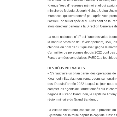
réception par le nouveau Chef de l'État des perso
Kitenge Yesu d’heureuse mémoire, et qui avait ra
ministre de Mobutu, Joseph N’singa Udjuu Ung
Mambeke, qui sera nommé peu après Vice-premie
l’actuel Conseiller spécial du Président de la 
alors directeur général à la Direction Générale 
La route nationale n°17 est l’une des voies éco
la Banque Africaine de Développement, BAD, les tr
chinoise du nom de SCI qui avait gagné le march
d'un millier de personnes depuis 2022 dont des c
Forces armées congolaises, FARDC, a tout bloqu
DES DÉFIS INTENABLES.
« S’il faut faire un bilan partiel des opérations
Kwamouth-Bagata, nous remarquons sur terrain de
dos. Depuis l’année 2022 jusqu’à ce jour, nous a
compter les agents de l’ordre tombés sur le champ
négoce du Grand Bandundu, le capitaine Antony
région militaire du Grand Bandundu.
La ville de Bandundu, capitale de la province du K
S'y rendre par la route depuis la capitale Kinshas