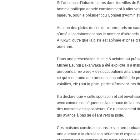
Si l’absence d’infrastructures dans les villes de
homme politique appelé constamment à aller voir e
majeure, pour le président du Conseil d'Administrat
Aucune des pistes de ces deux aéroports ne saurai
sûreté et certainement pas le nombre d'aéronefs
À Kikwit, outre que la piste est abîmée et prise d
aérienne.
Dans une présentation faite le 6 octobre au prés
Michel Esungi Bakanyaka a été explicite. Il a insi
aéroportuaire» avec « des occupations anarchique
ce qui « entraîne une présence incontrôlée de pe
volailles, etc.) sur la piste, particulièrement lors
Il a déclaré que « cette spoliation et cet envahis
avec comme conséquences la menace de la destruc
des maisons des spoliateurs. Ce ruissellement de
qui avance à pas de géant vers la piste.
Ces maisons construites dans le site aéroportuai
une entrave à la circulation aérienne et expose 