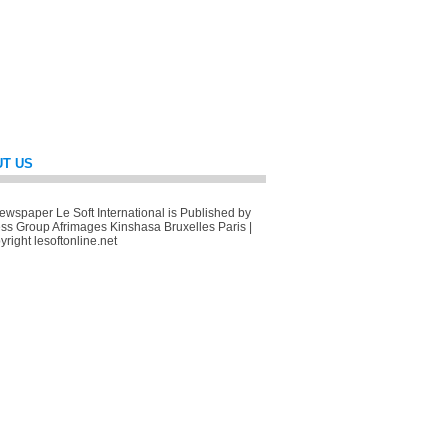
T US
wspaper Le Soft International is Published by
ss Group Afrimages Kinshasa Bruxelles Paris |
right lesoftonline.net