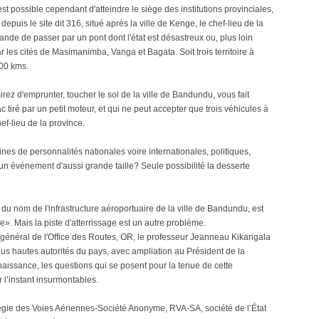
 est possible cependant d'atteindre le siège des institutions provinciales,
epuis le site dit 316, situé après la ville de Kenge, le chef-lieu de la
de de passer par un pont dont l'état est désastreux ou, plus loin
r les cités de Masimanimba, Vanga et Bagata. Soit trois territoire à
500 kms.
ez d'emprunter, toucher le sol de la ville de Bandundu, vous fait
ac tiré par un petit moteur, et qui ne peut accepter que trois véhicules à
hef-lieu de la province.
s de personnalités nationales voire internationales, politiques,
 un événement d'aussi grande taille? Seule possibilité la desserte
du nom de l'infrastructure aéroportuaire de la ville de Bandundu, est
». Mais la piste d'atterrissage est un autre problème.
 général de l'Office des Routes, OR, le professeur Jeanneau Kikangala
us hautes autorités du pays, avec ampliation au Président de la
naissance, les questions qui se posent pour la tenue de cette
l’instant insurmontables.
Régie des Voies Aériennes-Société Anonyme, RVA-SA, société de l’État