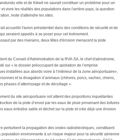
 Bandundu ville et de Kikwit ne saurait constituer un problème pour un
t vivre les réalités des populations dans l'arrière-pays, la question
ion, reste d'atteindre les sites.
t accueillir l'avion présidentiel dans des conditions de sécurité et de
 qui seraient appelés à se poser pour cet événement.
'assaut par des riverains, deux têtes d'érosion menacent la piste
ident du Conseil d'Administration de la RVA-SA, le chef d'aérodrome,
sté sur « le dossier préoccupant de spoliation de l’emprise
s installées aux abords voire à l’intérieur de la zone aéroportuaire»,
rsonnes et la divagation d’animaux (chèvres, porcs, vaches, chiens,
 des phases d’atterrissage et de décollage ».
sement du site aéroportuaire ont atteint des proportions inquiétantes
tion de la piste d’envol par les eaux de pluie provenant des toitures
s eaux entraîne sable et déchet sur la piste et crée déjà une érosion
re perturbent la propagation des ondes radioélectriques, constituent
la population environnante à un risque majeur pour la sécurité aérienne