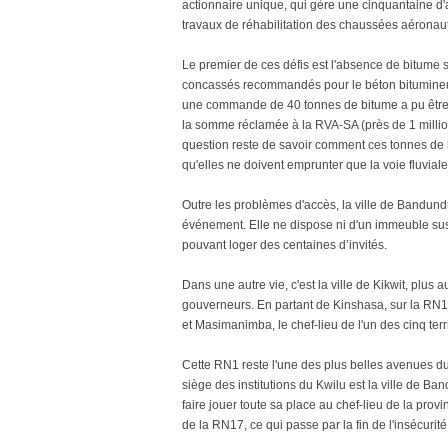
actionnaire unique, qui gère une cinquantaine d'
travaux de réhabilitation des chaussées aéronaut
Le premier de ces défis est l'absence de bitume 
concassés recommandés pour le béton bitumineux
une commande de 40 tonnes de bitume a pu être fa
la somme réclamée à la RVA-SA (près de 1 million
question reste de savoir comment ces tonnes de 
qu'elles ne doivent emprunter que la voie fluvia
Outre les problèmes d'accès, la ville de Bandundu
événement. Elle ne dispose ni d'un immeuble sus
pouvant loger des centaines d’invités.
Dans une autre vie, c'est la ville de Kikwit, plus 
gouverneurs. En partant de Kinshasa, sur la RN1
et Masimanimba, le chef-lieu de l'un des cinq terr
Cette RN1 reste l'une des plus belles avenues du 
siège des institutions du Kwilu est la ville de Ban
faire jouer toute sa place au chef-lieu de la prov
de la RN17, ce qui passe par la fin de l'insécuri