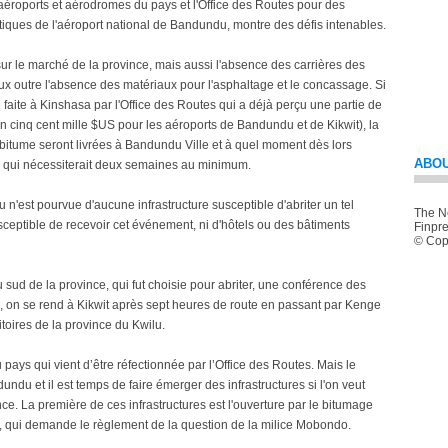
aéroports et aérodromes du pays et l'Office des Routes pour des
iques de l'aéroport national de Bandundu, montre des défis intenables.
sur le marché de la province, mais aussi l'absence des carrières des
 outre l'absence des matériaux pour l'asphaltage et le concassage. Si
ite à Kinshasa par l'Office des Routes qui a déjà perçu une partie de
 cinq cent mille $US pour les aéroports de Bandundu et de Kikwit), la
bitume seront livrées à Bandundu Ville et à quel moment dès lors
ABOU
le qui nécessiterait deux semaines au minimum.
 n'est pourvue d'aucune infrastructure susceptible d'abriter un tel
The Ne
ceptible de recevoir cet événement, ni d'hôtels ou des bâtiments
Finpre
© Copy
au sud de la province, qui fut choisie pour abriter, une conférence des
, on se rend à Kikwit après sept heures de route en passant par Kenge
itoires de la province du Kwilu.
pays qui vient d’être réfectionnée par l’Office des Routes. Mais le
dundu et il est temps de faire émerger des infrastructures si l'on veut
ince. La première de ces infrastructures est l'ouverture par le bitumage
té, qui demande le règlement de la question de la milice Mobondo.