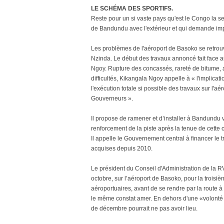
LE SCHÉMA DES SPORTIFS.
Reste pour un si vaste pays qu'est le Congo la seul
de Bandundu avec l'extérieur et qui demande impé
Les problèmes de l'aéroport de Basoko se retrouve
Nzinda. Le début des travaux annoncé fait face 
Ngoy. Rupture des concassés, rareté de bitume, a
difficultés, Kikangala Ngoy appelle à « l'implica
l'exécution totale si possible des travaux sur l'
Gouverneurs ».
Il propose de ramener et d’installer à Bandundu v
renforcement de la piste après la tenue de cette 
Il appelle le Gouvernement central à financer le t
acquises depuis 2010.
Le président du Conseil d'Administration de la 
octobre, sur l’aéroport de Basoko, pour la troisi
aéroportuaires, avant de se rendre par la route à K
le même constat amer. En dehors d'une «volonté 
de décembre pourrait ne pas avoir lieu.