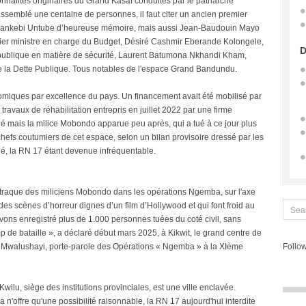
nnalités originaires du Grand Kasaï conduites par le patriarche
ssemblé une centaine de personnes, il faut citer un ancien premier
wankebi Untube d’heureuse mémoire, mais aussi Jean-Baudouin Mayo
r ministre en charge du Budget, Désiré Cashmir Eberande Kolongele,
D
République en matière de sécurité, Laurent Batumona Nkhandi Kham,
de la Dette Publique. Tous notables de l'espace Grand Bandundu.
nomiques par excellence du pays. Un financement avait été mobilisé par
avaux de réhabilitation entrepris en juillet 2022 par une firme
é mais la milice Mobondo apparue peu après, qui a tué à ce jour plus
hefs coutumiers de cet espace, selon un bilan provisoire dressé par les
é, la RN 17 étant devenue infréquentable.
 de traque des miliciens Mobondo dans les opérations Ngemba, sur l'axe
s scènes d’horreur dignes d’un film d’Hollywood et qui font froid au
vons enregistré plus de 1.000 personnes tuées du coté civil, sans
 de bataille », a déclaré début mars 2025, à Kikwit, le grand centre de
 Mwalushayi, porte-parole des Opérations « Ngemba » à la XIème
Follow
wilu, siège des institutions provinciales, est une ville enclavée.
a n'offre qu'une possibilité raisonnable, la RN 17 aujourd'hui interdite