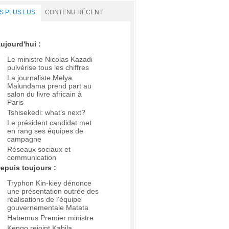
S PLUS LUS
CONTENU RÉCENT
ujourd'hui :
Le ministre Nicolas Kazadi
pulvérise tous les chiffres
La journaliste Melya
Malundama prend part au
salon du livre africain à
Paris
Tshisekedi: what’s next?
Le président candidat met
en rang ses équipes de
campagne
Réseaux sociaux et
communication
epuis toujours :
Tryphon Kin-kiey dénonce
une présentation outrée des
réalisations de l’équipe
gouvernementale Matata
Habemus Premier ministre
Kengo rejoint Kabila