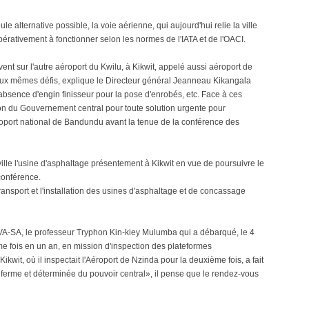
e alternative possible, la voie aérienne, qui aujourd'hui relie la ville
rativement à fonctionner selon les normes de l'IATA et de l'OACI.
nt sur l'autre aéroport du Kwilu, à Kikwit, appelé aussi aéroport de
aux mêmes défis, explique le Directeur général Jeanneau Kikangala
bsence d'engin finisseur pour la pose d'enrobés, etc. Face à ces
tion du Gouvernement central pour toute solution urgente pour
aéroport national de Bandundu avant la tenue de la conférence des
ille l'usine d'asphaltage présentement à Kikwit en vue de poursuivre le
conférence.
ransport et l'installation des usines d'asphaltage et de concassage
RVA-SA, le professeur Tryphon Kin-kiey Mulumba qui a débarqué, le 4
ème fois en un an, en mission d'inspection des plateformes
ikwit, où il inspectait l'Aéroport de Nzinda pour la deuxième fois, a fait
ferme et déterminée du pouvoir central», il pense que le rendez-vous