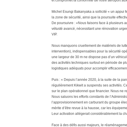
et compromet la conformité de notre aéroport aux 
Michel Esungi Bakanyaka a sollicité « un appui f
la zone de sécurité, ainsi que la poursuite effecti
De poursuivre : «Nous faisons face à plusieurs au
vétusté avancé, nécessitant une rénovation urgen
VIP.
Nous manquons cruellement de matériels de lutte
intervention), indispensables pour la sécurité op
une largeur de 30 m ne dispose pas d’un véhicule 
des activités techniques surtout en période de 
logistiques adéquats pour accomplir efficacement
Puis : « Depuis l’année 2020, à la suite de la 
régulièrement Kikwit a suspendu ses activités. Ce
sur le plan opérationnel que financier. Nous ne
Nous saluons les efforts constants de l’Administr
l’approvisionnement en carburant du groupe élect
mérite d’être revue à la hausse, car les équipeme
Leur activation allégerait considérablement la ch
Face à des défis aussi majeurs, le réaménagement