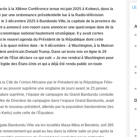
LE
ée à la XIIème Conférence tenue mi-juin 2025 à Kolwezi, dans la
par une ordonnance présidentielle lue à la Radio-télévision
 le 3 décembre 2025 à Bandundu Ville, la capitale de la province du
A
t a annoncé son report sans annoncer une quelconque date de la
conomique national hautement stratégique. Il y avait certes
si le nouvel agenda du Président de la République dont cette
 à la quasi même date - le 4 décembre - à Washington, à la Maison
dent américain Donald Trump. Dans un texte mis en ligne le 29
 de l'État déclare ce qui suit: « Je me rendrai à Washington pour
égide des États-Unis et qui a déjà été rendu public en toute
la Cité de l’Union Africaine par le Président de la République Félix-
r au pouvoir suprême une vingtaine de jours avant, le 25 janvier,
strature suprême, l’équipe de campagne du Grand Bandundu conduite
D
titre de Directeur de campagne dans l’espace Grand Bandundu, avait
r par le nouveau président, attendu par la population bandundoise (les
wilu) outre celle de l’Équateur.
ongata-Bandundu Ville via les localités Masa-Mbia et Bendela, soit 385
 remerciement qui avait eu lieu dans la même salle un jour après la