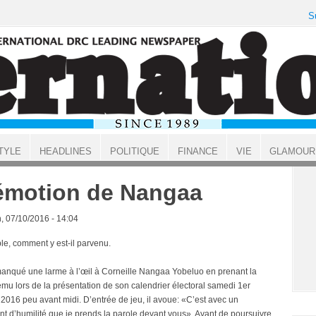
S
TYLE
HEADLINES
POLITIQUE
FINANCE
VIE
GLAMOUR
émotion de Nangaa
, 07/10/2016 - 14:04
le, comment y est-il parvenu.
a manqué une larme à l’œil à Corneille Nangaa Yobeluo en prenant la
ému lors de la présentation de son calendrier électoral samedi 1er
 2016 peu avant midi. D’entrée de jeu, il avoue: «C’est avec un
nt d’humilité que je prends la parole devant vous». Avant de poursuivre