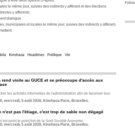
ogue a levé deux options ci-après:
Follow
ciales le même jour, suivies des indirects y afférant et des élections
rectes y afférents;
ent dialogue :
ales, municipales et locales le même jour, suivies des indirects y afférant,
mettent.
bila
Kinshasa
Headlines
Politique
Vie
rend visite au GUCE et se préoccupe d'accès aux
base
her les activités informelles de l'administration afin de favoriser leur
70, mercredi, 5 août 2026, Kinshasa-Paris, Bruxelles.
e n'est pas l'étiage, c'est trop de sable non dégagé
 n’est point le point fort de la Snél-Société Anonyme.
70, mercredi, 5 août 2026, Kinshasa-Paris, Bruxelles.