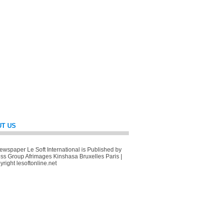
T US
wspaper Le Soft International is Published by
ss Group Afrimages Kinshasa Bruxelles Paris |
right lesoftonline.net