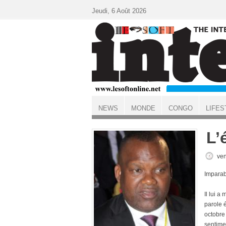
Aller au contenu principal
Jeudi, 6 Août 2026
NEWS
MONDE
CONGO
LIFES
ACCUEIL
L’
ven
Imparab
Il lui 
parole 
octobre
sentime