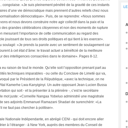
.. congolaise. «Je suis pleinement pénétré de la gravité de ces instants
LE
aires d’une vie démocratique mais prennent d’autres reliefs chez nous
de normalisation démocratique». Puis, de se reprendre: «Nous sommes
ns et nous devons construire notre agir collectif dans la paix et la
A
aux des grandes célébrations citoyennes et non des moments de rupture
e en mesurant l’importance de cette communication au regard des
e jouissant de tous ses droits politiques et qui tient à les exercer».
t ou soulagé: «Je prends la parole avec un sentiment de soulagement car
rent à cet état d’âme: le travail actuel a bénéficié de la meilleure
autour des intelligences consacrées dans le domaine». Pages 8-12.
eu raison de tout le monde. Qu’elle soit l’opposition prenant part au
lités techniques imparables - ou celle du Conclave de Limeté qui va,
voqué par le Président de la République, «avec la technique, on ne
t Vital Kamerhe Lwa-Kanyiginyi. Un autre opposant Jean-Lucien Bussa
ation qui soit - et la présenter à la plénière -, c’est le secrétaire
D
e mot juste: «Corneille Nangaa Yobeluo administré une magistrale
un de ses adjoints Emmanuel Ramazani Shadari de surenchérir: «La
 ne faut pas chercher à politiser».
le Nationale Indépendante, en abrégé CENI - qui doit encore aller
ndrier à l’étranger - à New York, auprès des membres du Conseil de