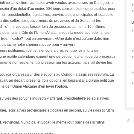
 intime conviction - après les avoir vendus avec succès au Dialogue, a-
besoin d’un délai d’au moins 504 jours consolidés incompressibles pour
rs) - présidentielle, législatives, provinciales, municipales et locales le
t-à-dire celles des gouverneurs de provinces et du Sénat - si les
D
t - s’il ne veut pas laisser loin du processus au moins 10 millions
rd obtenu à la Cité de l’Union Africaine sous la modération de l’ancien
d Edem Kodjo? Tout en prévenant: «Une date n’est qu’une date, rien
c panache notre chemin critique pour y arriver».
eurs politiques: «Je tiens encore à préciser que les efforts de
e une réalité calendaire exigent une perception dynamique du processus
ugmente non seulement la pression sur les acteurs, mais fait dévier les
ouvoir organisateur des élections au Congo - a assis ses résultats. La
t, au départ, présenté trois options, en laissant à la classe politique
é de l’Union Africaine d’en lever l’option.
suivies des scrutins indirects y afférant, présidentielle et législatives
mier, législatives provinciales et locales en second, suivies des scrutins
if, Provincial, Municipal et Local) le même jour, suivis des scrutins