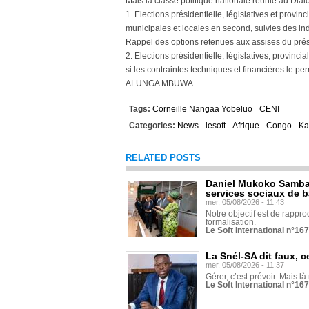
Mais la classe politique nationale réunie au Dial
1. Elections présidentielle, législatives et provin
municipales et locales en second, suivies des indi
Rappel des options retenues aux assises du prés
2. Elections présidentielle, législatives, provinci
si les contraintes techniques et financières le per
ALUNGA MBUWA.
Tags:
Corneille Nangaa Yobeluo
CENI
Categories:
News
lesoft
Afrique
Congo
Ka
RELATED POSTS
Daniel Mukoko Samba 
services sociaux de 
mer, 05/08/2026 - 11:43
Notre objectif est de rapproc
formalisation.
Le Soft International n°16
La Snél-SA dit faux, c
mer, 05/08/2026 - 11:37
Gérer, c’est prévoir. Mais là
Le Soft International n°16