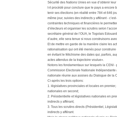
Sécurité des Nations Unies en vue d’obtenir leur
t-il procédé pour conclure que le pays a encore 
tenir ses élections (en réalité entre 784 et 646 jou
même jour, suivies des indirects y afférant - c’es
contraintes techniques et financières le permetten
d’électeurs et organiser les scrutins selon l’acco
secrétaire général de l’OUA, le Togolais Edouar
d’autre, elle sera tenue si nous construisons ave
Et de mettre en garde de la manière claire les act
rationalisation qui ont été menés pour construir
en évitant le fétichisme des dates qui, parfois, a
actes attendus de la trajectoire voulue».
Notons les fondamentaux sur lesquels la CENI - p
Commission Electorale Nationale Indépendante avai
nationale réunie aux assises du Dialogue de la Cit
Ci-après les trois options:
1. législatives provinciales et locales en premier, 
nationales en second;
2. Présidentielle et législatives nationales en pre
indirects y afférant;
3. Tous les scrutins directs (Présidentiel, Législat
indirects y afférant.