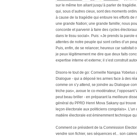
sur le même ton allant jusqu’à parler de tragédie.
qui, sous d’autres cieux, sont des moments ordin
à cause de la tragédie qui entoure les efforts 
une grande Nation; une grande famille; nous pouvo
concorde et parvenir à faire des cycles élector
dans le tissu social». Puis: «Je prends la parol
attentes de notre peuple qui sont celles d’un peupl
Puis, enfin, de se relancer, heureux car satisfai
je peux légitimement me dire que deux faits concou
expertise interne et externe; il s’est construit 
Disons-le tout de go: Corneille Nangaa Yobeluo a 
Dialogue - qui a déposé les armes face à des réa
comme on s’y attend, se joindre au Dialogue con
triche pas», avoue le co-modérateur, l’opposan
peut beau briller - en préparant la meilleure dissert
général du PPRD Henri Mova Sakany qui trouve l
leçon électorale aux politiciens congolais». L’
matière électorale est éminemment technique qu’il
Comment ce président de la Commission Electora
vendre son fichier, ses séquences et... son cale