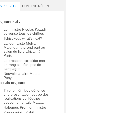
S PLUS LUS
CONTENU RÉCENT
ujourd'hui :
Le ministre Nicolas Kazadi
pulvérise tous les chiffres
Tshisekedi: what’s next?
La journaliste Melya
Malundama prend part au
salon du livre africain à
Paris
Le président candidat met
en rang ses équipes de
campagne
Nouvelle affaire Matata
Ponyo
epuis toujours :
Tryphon Kin-kiey dénonce
une présentation outrée des
réalisations de l’équipe
gouvernementale Matata
Habemus Premier ministre
Kengo rejoint Kabila