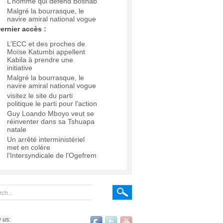
L’homme qui défend Boshab
Malgré la bourrasque, le
navire amiral national vogue
ernier accès :
L’ECC et des proches de
Moïse Katumbi appellent
Kabila à prendre une
initiative
Malgré la bourrasque, le
navire amiral national vogue
visitez le site du parti
politique le parti pour l'action
Guy Loando Mboyo veut se
réinventer dans sa Tshuapa
natale
Un arrêté interministériel
met en colère
l'Intersyndicale de l'Ogefrem
 us: