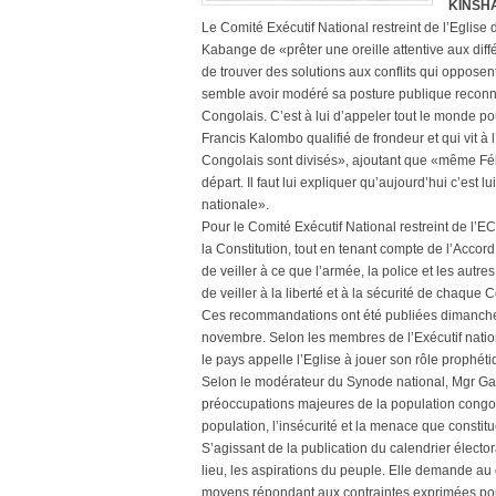
KINSHA
Le Comité Exécutif National restreint de l’Egli
Kabange de «prêter une oreille attentive aux diff
de trouver des solutions aux conflits qui oppo
semble avoir modéré sa posture publique reconn
Congolais. C’est à lui d’appeler tout le monde po
Francis Kalombo qualifié de frondeur et qui vit à
Congolais sont divisés», ajoutant que «même Félix
départ. Il faut lui expliquer qu’aujourd’hui c’est lui
nationale».
Pour le Comité Exécutif National restreint de l’EC
la Constitution, tout en tenant compte de l’Acco
de veiller à ce que l’armée, la police et les autr
de veiller à la liberté et à la sécurité de chaque 
Ces recommandations ont été publiées dimanche
novembre. Selon les membres de l’Exécutif nation
le pays appelle l’Eglise à jouer son rôle prophéti
Selon le modérateur du Synode national, Mgr Gabr
préoccupations majeures de la population congolais
population, l’insécurité et la menace que constitue
S’agissant de la publication du calendrier élect
lieu, les aspirations du peuple. Elle demande 
moyens répondant aux contraintes exprimées pour