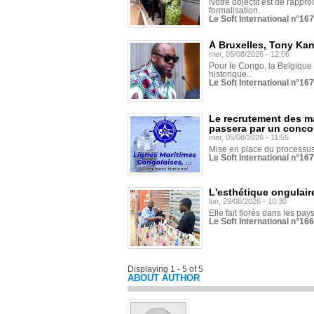
Notre objectif est de rapproc
formalisation.
Le Soft International n°16
À Bruxelles, Tony Ka
mer, 05/08/2026 - 12:06
Pour le Congo, la Belgique e
historique...
Le Soft International n°16
Le recrutement des m
passera par un conco
mer, 05/08/2026 - 11:55
Mise en place du processus 
Le Soft International n°16
L'esthétique ongulaire
lun, 29/06/2026 - 10:30
Elle fait florès dans les pays
Le Soft International n°166
Displaying 1 - 5 of 5
ABOUT AUTHOR