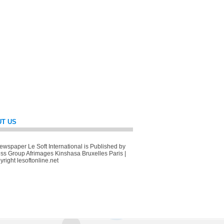
T US
wspaper Le Soft International is Published by
ss Group Afrimages Kinshasa Bruxelles Paris |
right lesoftonline.net