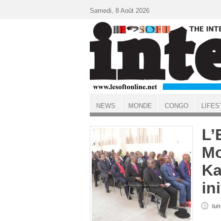
Aller au contenu principal
Samedi, 8 Août 2026
NEWS
MONDE
CONGO
LIFES
ACCUEIL
L’
Mo
Ka
in
lun