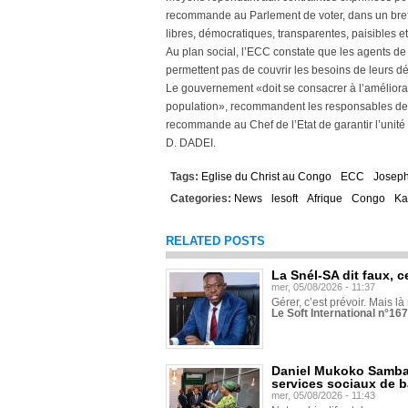
recommande au Parlement de voter, dans un bref d
libres, démocratiques, transparentes, paisibles e
Au plan social, l’ECC constate que les agents de 
permettent pas de couvrir les besoins de leurs 
Le gouvernement «doit se consacrer à l’améliorati
population», recommandent les responsables de l
recommande au Chef de l’Etat de garantir l’unité 
D. DADEI.
Tags:
Eglise du Christ au Congo
ECC
Joseph
Categories:
News
lesoft
Afrique
Congo
Ka
RELATED POSTS
La Snél-SA dit faux, c
mer, 05/08/2026 - 11:37
Gérer, c’est prévoir. Mais là
Le Soft International n°16
Daniel Mukoko Samba 
services sociaux de 
mer, 05/08/2026 - 11:43