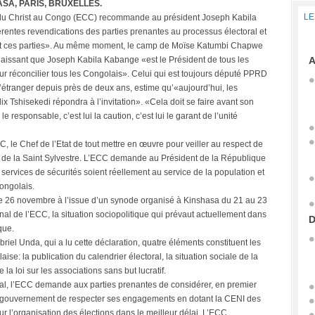
SA, PARIS, BRUXELLES.
LE
se du Christ au Congo (ECC) recommande au président Joseph Kabila
érentes revendications des parties prenantes au processus électoral et
sent ces parties». Au même moment, le camp de Moïse Katumbi Chapwe
aissant que Joseph Kabila Kabange «est le Président de tous les
A
ur réconcilier tous les Congolais». Celui qui est toujours député PPRD
 l’étranger depuis près de deux ans, estime qu’«aujourd’hui, les
 Tshisekedi répondra à l’invitation». «Cela doit se faire avant son
 le responsable, c’est lui la caution, c’est lui le garant de l’unité
C, le Chef de l’Etat de tout mettre en œuvre pour veiller au respect de
rd de la Saint Sylvestre. L’ECC demande au Président de la République
es services de sécurités soient réellement au service de la population et
Congolais.
 26 novembre à l’issue d’un synode organisé à Kinshasa du 21 au 23
al de l’ECC, la situation sociopolitique qui prévaut actuellement dans
D
que.
iel Unda, qui a lu cette déclaration, quatre éléments constituent les
e: la publication du calendrier électoral, la situation sociale de la
 la loi sur les associations sans but lucratif.
oral, l’ECC demande aux parties prenantes de considérer, en premier
au gouvernement de respecter ses engagements en dotant la CENI des
 l’organisation des élections dans le meilleur délai. L’ECC