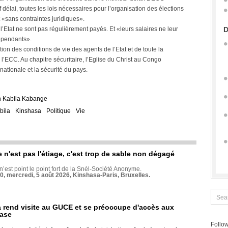
élai, toutes les lois nécessaires pour l’organisation des élections
t «sans contraintes juridiques».
l’Etat ne sont pas régulièrement payés. Et «leurs salaires ne leur
D
dépendants».
on des conditions de vie des agents de l’Etat et de toute la
’ECC. Au chapitre sécuritaire, l’Eglise du Christ au Congo
nationale et la sécurité du pays.
 Kabila Kabange
bila
Kinshasa
Politique
Vie
e n'est pas l'étiage, c'est trop de sable non dégagé
 n’est point le point fort de la Snél-Société Anonyme.
70, mercredi, 5 août 2026, Kinshasa-Paris, Bruxelles.
rend visite au GUCE et se préoccupe d'accès aux
base
Follow