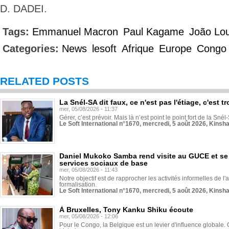
D. DADEI.
Tags:
Emmanuel Macron
Paul Kagame
João Lo
Categories:
News
lesoft
Afrique
Europe
Congo
RELATED POSTS
La Snél-SA dit faux, ce n'est pas l'étiage, c'est
mer, 05/08/2026 - 11:37
Gérer, c’est prévoir. Mais là n’est point le point fort de la Sn
Le Soft International n°1670, mercredi, 5 août 2026, Kinsh
Daniel Mukoko Samba rend visite au GUCE et se
services sociaux de base
mer, 05/08/2026 - 11:43
Notre objectif est de rapprocher les activités informelles de l'
formalisation.
Le Soft International n°1670, mercredi, 5 août 2026, Kinsh
À Bruxelles, Tony Kanku Shiku écoute
mer, 05/08/2026 - 12:06
Pour le Congo, la Belgique est un levier d'influence globale. O