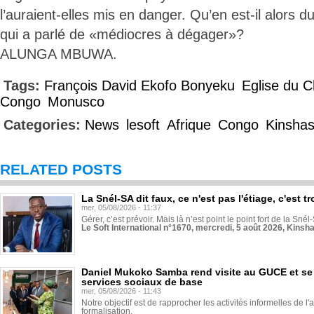
l’auraient-elles mis en danger. Qu’en est-il alors
qui a parlé de «médiocres à dégager»?
ALUNGA MBUWA.
Tags:
François David Ekofo Bonyeku
Eglise du C
Congo
Monusco
Categories:
News
lesoft
Afrique
Congo
Kinsha
RELATED POSTS
La Snél-SA dit faux, ce n'est pas l'étiage, c'est
mer, 05/08/2026 - 11:37
Gérer, c’est prévoir. Mais là n’est point le point fort de la Sn
Le Soft International n°1670, mercredi, 5 août 2026, Kinsh
Daniel Mukoko Samba rend visite au GUCE et se
services sociaux de base
mer, 05/08/2026 - 11:43
Notre objectif est de rapprocher les activités informelles de l'
formalisation.