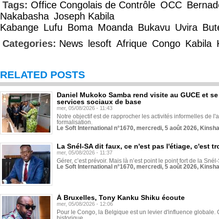
Tags:
Office Congolais de Contrôle
OCC
Bernad
Nakabasha
Joseph Kabila
Kabange
Lufu
Boma
Moanda
Bukavu
Uvira
Bu
Categories:
News
lesoft
Afrique
Congo
Kabila
RELATED POSTS
Daniel Mukoko Samba rend visite au GUCE et se
services sociaux de base
mer, 05/08/2026 - 11:43
Notre objectif est de rapprocher les activités informelles de l'
formalisation.
Le Soft International n°1670, mercredi, 5 août 2026, Kinsh
La Snél-SA dit faux, ce n'est pas l'étiage, c'est
mer, 05/08/2026 - 11:37
Gérer, c’est prévoir. Mais là n’est point le point fort de la Sn
Le Soft International n°1670, mercredi, 5 août 2026, Kinsh
À Bruxelles, Tony Kanku Shiku écoute
mer, 05/08/2026 - 12:06
Pour le Congo, la Belgique est un levier d'influence globale. O
historique...