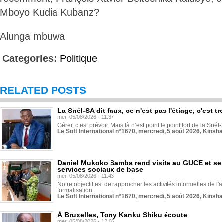
Mboyo Kudia Kubanz?
Alunga mbuwa
Categories:
Politique
RELATED POSTS
La Snél-SA dit faux, ce n'est pas l'étiage, c'est
mer, 05/08/2026 - 11:37
Gérer, c’est prévoir. Mais là n’est point le point fort de la Sn
Le Soft International n°1670, mercredi, 5 août 2026, Kinsh
Daniel Mukoko Samba rend visite au GUCE et se
services sociaux de base
mer, 05/08/2026 - 11:43
Notre objectif est de rapprocher les activités informelles de l'
formalisation.
Le Soft International n°1670, mercredi, 5 août 2026, Kinsh
À Bruxelles, Tony Kanku Shiku écoute
mer, 05/08/2026 - 12:06