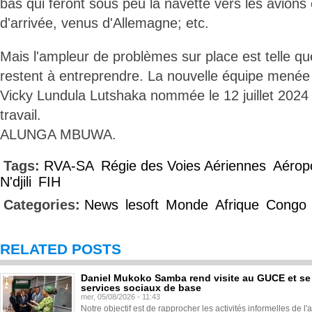
bas qui feront sous peu la navette vers les avions e
d'arrivée, venus d'Allemagne; etc.
Mais l'ampleur de problèmes sur place est telle 
restent à entreprendre. La nouvelle équipe mené
Vicky Lundula Lutshaka nommée le 12 juillet 2024
travail.
ALUNGA MBUWA.
Tags:
RVA-SA
Régie des Voies Aériennes
Aéropo
N'djili
FIH
Categories:
News
lesoft
Monde
Afrique
Congo
RELATED POSTS
Daniel Mukoko Samba rend visite au GUCE et se
services sociaux de base
mer, 05/08/2026 - 11:43
Notre objectif est de rapprocher les activités informelles de l'