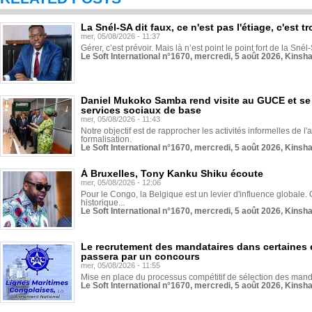
La Snél-SA dit faux, ce n'est pas l'étiage, c'est
mer, 05/08/2026 - 11:37
Gérer, c’est prévoir. Mais là n’est point le point fort de la Sn
Le Soft International n°1670, mercredi, 5 août 2026, Kinsh
Daniel Mukoko Samba rend visite au GUCE et se
services sociaux de base
mer, 05/08/2026 - 11:43
Notre objectif est de rapprocher les activités informelles de l'
formalisation.
Le Soft International n°1670, mercredi, 5 août 2026, Kinsh
À Bruxelles, Tony Kanku Shiku écoute
mer, 05/08/2026 - 12:06
Pour le Congo, la Belgique est un levier d'influence globale. O
historique...
Le Soft International n°1670, mercredi, 5 août 2026, Kinsh
Le recrutement des mandataires dans certaines 
passera par un concours
mer, 05/08/2026 - 11:55
Mise en place du processus compétitif de sélection des manda
Le Soft International n°1670, mercredi, 5 août 2026, Kinsh