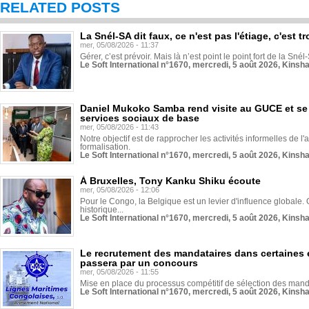
RELATED POSTS
La Snél-SA dit faux, ce n'est pas l'étiage, c'est
mer, 05/08/2026 - 11:37
Gérer, c’est prévoir. Mais là n’est point le point fort de la Sn
Le Soft International n°1670, mercredi, 5 août 2026, Kinsh
Daniel Mukoko Samba rend visite au GUCE et se
services sociaux de base
mer, 05/08/2026 - 11:43
Notre objectif est de rapprocher les activités informelles de l'
formalisation.
Le Soft International n°1670, mercredi, 5 août 2026, Kinsh
À Bruxelles, Tony Kanku Shiku écoute
mer, 05/08/2026 - 12:06
Pour le Congo, la Belgique est un levier d'influence globale. O
historique...
Le Soft International n°1670, mercredi, 5 août 2026, Kinsh
Le recrutement des mandataires dans certaines 
passera par un concours
mer, 05/08/2026 - 11:55
Mise en place du processus compétitif de sélection des manda
Le Soft International n°1670, mercredi, 5 août 2026, Kinsh