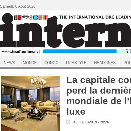
Aller au contenu principal
Samedi, 8 Août 2026
NEWS
MONDE
CONGO
LIFESTYLE
HEADLINES
POL
ACCUEIL
La capitale co
perd la derniè
mondiale de l’
luxe
jeu, 21/11/2019 - 20:26