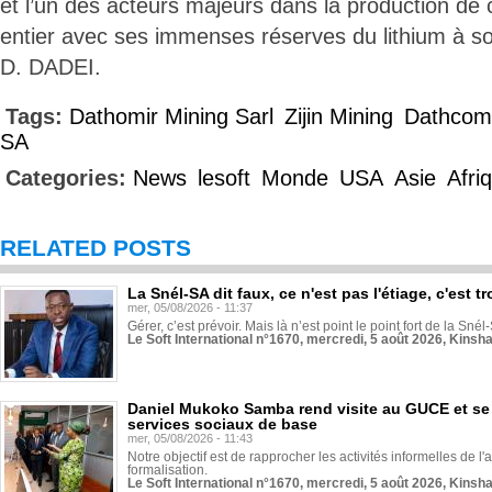
et l’un des acteurs majeurs dans la production de c
entier avec ses immenses réserves du lithium à so
D. DADEI.
Tags:
Dathomir Mining Sarl
Zijin Mining
Dathcom
SA
Categories:
News
lesoft
Monde
USA
Asie
Afri
RELATED POSTS
La Snél-SA dit faux, ce n'est pas l'étiage, c'est
mer, 05/08/2026 - 11:37
Gérer, c’est prévoir. Mais là n’est point le point fort de la Sn
Le Soft International n°1670, mercredi, 5 août 2026, Kinsh
Daniel Mukoko Samba rend visite au GUCE et se
services sociaux de base
mer, 05/08/2026 - 11:43
Notre objectif est de rapprocher les activités informelles de l'
formalisation.
Le Soft International n°1670, mercredi, 5 août 2026, Kinsh