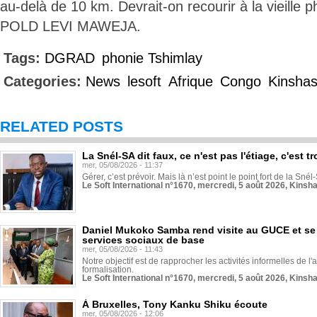
au-delà de 10 km. Devrait-on recourir à la vieille 
POLD LEVI MAWEJA.
Tags:
DGRAD
phonie Tshimlay
Categories:
News
lesoft
Afrique
Congo
Kinsha
RELATED POSTS
La Snél-SA dit faux, ce n'est pas l'étiage, c'est
mer, 05/08/2026 - 11:37
Gérer, c’est prévoir. Mais là n’est point le point fort de la Sn
Le Soft International n°1670, mercredi, 5 août 2026, Kinsh
Daniel Mukoko Samba rend visite au GUCE et se
services sociaux de base
mer, 05/08/2026 - 11:43
Notre objectif est de rapprocher les activités informelles de l'
formalisation.
Le Soft International n°1670, mercredi, 5 août 2026, Kinsh
À Bruxelles, Tony Kanku Shiku écoute
mer, 05/08/2026 - 12:06