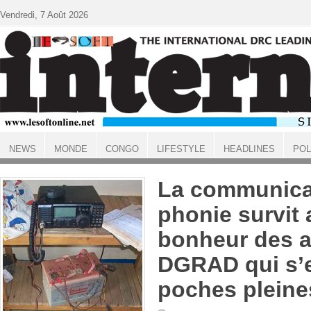
Aller au contenu principal
Vendredi, 7 Août 2026
NEWS
MONDE
CONGO
LIFESTYLE
HEADLINES
POL
ACCUEIL
La communica
phonie survit
bonheur des a
DGRAD qui s’e
poches pleine