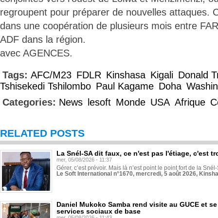
regroupent pour préparer de nouvelles attaques. Ce
dans une coopération de plusieurs mois entre FA
ADF dans la région.
avec AGENCES.
Tags:
AFC/M23
FDLR
Kinshasa
Kigali
Donald 
Tshisekedi Tshilombo
Paul Kagame
Doha
Washin
Categories:
News
lesoft
Monde
USA
Afrique
C
RELATED POSTS
La Snél-SA dit faux, ce n'est pas l'étiage, c'est
mer, 05/08/2026 - 11:37
Gérer, c’est prévoir. Mais là n’est point le point fort de la Sn
Le Soft International n°1670, mercredi, 5 août 2026, Kinsh
Daniel Mukoko Samba rend visite au GUCE et se
services sociaux de base
mer, 05/08/2026 - 11:43