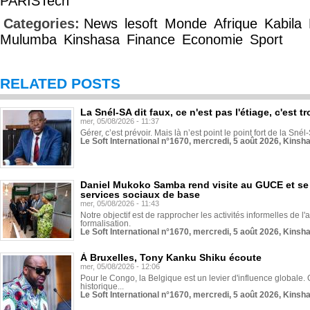
PARISTech
Categories:
News
lesoft
Monde
Afrique
Kabila
Mulumba
Kinshasa
Finance
Economie
Sport
RELATED POSTS
La Snél-SA dit faux, ce n'est pas l'étiage, c'est
mer, 05/08/2026 - 11:37
Gérer, c’est prévoir. Mais là n’est point le point fort de la Sn
Le Soft International n°1670, mercredi, 5 août 2026, Kinsh
Daniel Mukoko Samba rend visite au GUCE et se
services sociaux de base
mer, 05/08/2026 - 11:43
Notre objectif est de rapprocher les activités informelles de l'
formalisation.
Le Soft International n°1670, mercredi, 5 août 2026, Kinsh
À Bruxelles, Tony Kanku Shiku écoute
mer, 05/08/2026 - 12:06
Pour le Congo, la Belgique est un levier d'influence globale. O
historique...
Le Soft International n°1670, mercredi, 5 août 2026, Kinsh