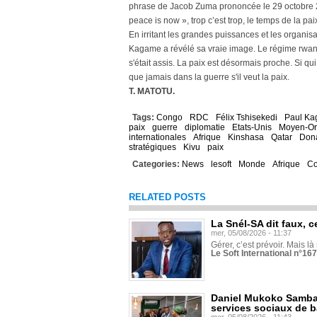
phrase de Jacob Zuma prononcée le 29 octobre 2
peace is now », trop c’est trop, le temps de la pai
En irritant les grandes puissances et les organisa
Kagame a révélé sa vraie image. Le régime rwandai
s'était assis. La paix est désormais proche. Si qu
que jamais dans la guerre s'il veut la paix.
T. MATOTU.
Tags:
Congo
RDC
Félix Tshisekedi
Paul K
paix
guerre
diplomatie
Etats-Unis
Moyen-Or
internationales
Afrique
Kinshasa
Qatar
Don
stratégiques
Kivu
paix
Categories:
News
lesoft
Monde
Afrique
C
RELATED POSTS
La Snél-SA dit faux, c
mer, 05/08/2026 - 11:37
Gérer, c’est prévoir. Mais là
Le Soft International n°16
Daniel Mukoko Samba 
services sociaux de 