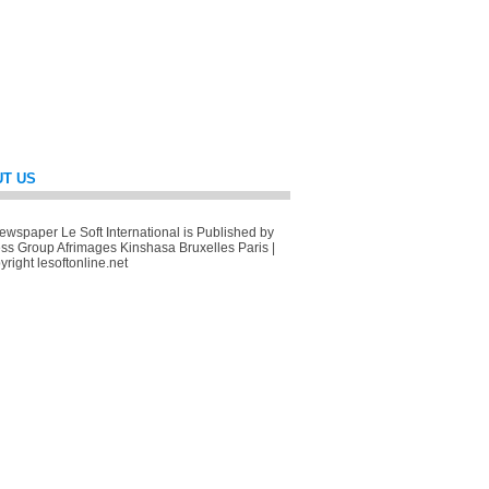
T US
wspaper Le Soft International is Published by
ss Group Afrimages Kinshasa Bruxelles Paris |
right lesoftonline.net