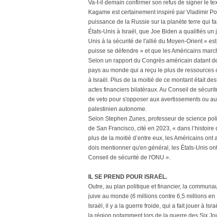
Va-t-il demain confirmer son refus de signer le te
Kagame est certainement inspiré par Vladimir Po
puissance de la Russie sur la planète terre qui fai
États-Unis à Israël, que Joe Biden a qualifiés un
Unis à la sécurité de l'allié du Moyen-Orient « est
puisse se défendre » et que les Américains march
Selon un rapport du Congrès américain datant de 
pays au monde qui a reçu le plus de ressources d
à Israël. Plus de la moitié de ce montant était des
actes financiers bilatéraux. Au Conseil de sécuri
de veto pour s'opposer aux avertissements ou aux
palestinien autonome.
Selon Stephen Zunes, professeur de science polit
de San Francisco, cité en 2023, « dans l’histoire
plus de la moitié d’entre eux, les Américains ont a
dois mentionner qu'en général, les États-Unis ont 
Conseil de sécurité de l'ONU ».
IL SE PREND POUR ISRAËL.
Outre, au plan politique et financier, la communa
juive au monde (6 millions contre 6,5 millions en
Israël, il y a la guerre froide, qui a fait jouer à I
la région notamment lors de la guerre des Six Jo