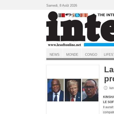
Aller au contenu principal
Samedi, 8 Août 2026
NEWS
MONDE
CONGO
LIFES
ACCUEIL
La
pr
lun
KINSHA
LE SOF
Il aurai
compatr