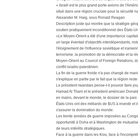
« Israël est le plus grand porte-avions de l'Amériq
situé dans une région cruciale pour la sécurité na
Alexander M. Haig, sous Ronald Reagan.
Description juste qui montre que la stratégie géop
soutien pratiquement inconditionnel des États-Uni
«Le Moyen-Orient a été d'une importance capitale
un large éventail d'objectifs interdépendants, no
l'éloignement de l'influence soviétique et iranienne,
terrorisme, la promotion de la démocratie et la r
Moyen-Orient au Council of Foreign Relations, dan
conflit israélo-palestinien.
La fin de la guerre froide n'a pas changé de manièr
s'explique en partie par le fait que la région rest
Le président rwandais pense-t-il pouvoir faire jo
Hamad Al Thani et le président américain Donald 
en mains, devant le monde, le dossier de la paix a
États-Unis ont des milliards de $US à investir et i
s'assurer la domination du monde.
Les trente années de guerre imposées au Congo p
opportunité à Doha et à Washington de mutualise
de leurs intérêts stratégiques.
Face à la guerre dans les Kivu, face à l'incompr