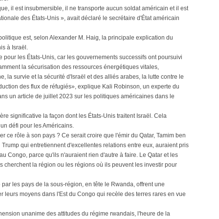
ue, il est insubmersible, il ne transporte aucun soldat américain et il est
tionale des États-Unis », avait déclaré le secrétaire d'État américain
olitique est, selon Alexander M. Haig, la principale explication du
s à Israël.
 pour les États-Unis, car les gouvernements successifs ont poursuivi
tamment la sécurisation des ressources énergétiques vitales,
 la survie et la sécurité d'Israël et des alliés arabes, la lutte contre le
éduction des flux de réfugiés», explique Kali Robinson, un experte du
s un article de juillet 2023 sur les politiques américaines dans le
e significative la façon dont les États-Unis traitent Israël. Cela
e un défi pour les Américains.
uer ce rôle à son pays ? Ce serait croire que l'émir du Qatar, Tamim ben
Trump qui entretiennent d'excellentes relations entre eux, auraient pris
u Congo, parce qu'ils n'auraient rien d'autre à faire. Le Qatar et les
ls cherchent la région ou les régions où ils peuvent les investir pour
ar les pays de la sous-région, en tête le Rwanda, offrent une
r leurs moyens dans l'Est du Congo qui recèle des terres rares en vue
éhension unanime des attitudes du régime rwandais, l'heure de la