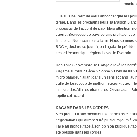
montre 
« Je suis heureux de vous annoncer que les pourp
terme. Dans les prochains jours, la Maison Blanch
processus de l’accord de paix. Mais attention, 
guerre. Beaucoup de pays voisins profitaient de
fin à cela. Nous sommes à la fin. Nous sommes sur l
RDC », déclare ce jour-là, en lingala, le présiden
accord économique régional avec le Rwanda.
Depuis le 8 novembre, le Congo a levé les barrièr
Kagame surpris ? Gêné ? Sonné ? Hors de lui ? L
micro baladeur, allant dans un sens et dans l'aut
truffé de beaucoup de malhonnêtetés », que, « l
ministre des Affaires étrangères, Olivier Jean P
rejette cet accord.
KAGAME DANS LES CORDES.
S'en prend-t-il aux médiateurs américains et qatari
négociations qui auront duré plusieurs jours à W
Face au monde, face à son opinion publique, fac
été poussé dans les cordes.