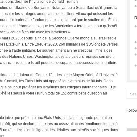
xte, donc décliner l'invitation de Donald Trump ?
utine en Ukraine ou Benyamin Netanyahou à Gaza. Sauf qu'il ignore la
t reculer les stratèges américains ou les liens vitaux qui unissent les
D
 jour de « partenaire fondamental », expliquant que le soutien des États-
 solide et inébranlable », que les Américains « feront tout pour qu'Israël
ent « coude à coude avec les Israéliens ».
mars 2023, depuis la fin de la Seconde Guerre mondiale, Israël est le
es États-Unis. Entre 1946 et 2023, 260 milliards de $US ont été versés
tinée à l’aide militaire. Le soutien américain ne s’est pas limité à des
té des Nations Unies, Washington a usé à plusieurs reprises son droit
 sanctions contre Israël pour ses occupations successives du territoire
ique et fondateur du Centre d'études sur le Moyen-Orient à l'Université
 du Conseil, les États-Unis ont opposé leur veto plus de 80 fois. Dans
gi ainsi pour protéger les Israéliens des critiques internationales. Et je
été les seuls à voter (sur un total de 15) contre cette question au
Follow
uté juive que présente aux États-Unis, soit la plus grande population
 Israël), qui se déclarent être très ou assez attachés émotionnellement à
sraël un rôle décisif en infligeant des défaites aux intérêts soviétiques dans
urs.