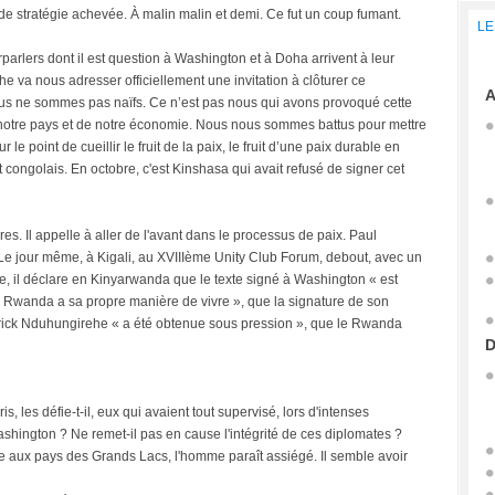
de stratégie achevée. À malin malin et demi. Ce fut un coup fumant.
LE
arlers dont il est question à Washington et à Doha arrivent à leur
e va nous adresser officiellement une invitation à clôturer ce
A
nous ne sommes pas naïfs. Ce n’est pas nous qui avons provoqué cette
 notre pays et de notre économie. Nous nous sommes battus pour mettre
e point de cueillir le fruit de la paix, le fruit d’une paix durable en
t congolais. En octobre, c'est Kinshasa qui avait refusé de signer cet
es. Il appelle à aller de l'avant dans le processus de paix. Paul
e jour même, à Kigali, au XVIIIème Unity Club Forum, debout, avec un
re, il déclare en Kinyarwanda que le texte signé à Washington « est
e Rwanda a sa propre manière de vivre », que la signature de son
atrick Nduhungirehe « a été obtenue sous pression », que le Rwanda
D
s, les défie-t-il, eux qui avaient tout supervisé, lors d'intenses
ashington ? Ne remet-il pas en cause l'intégrité de ces diplomates ?
e aux pays des Grands Lacs, l'homme paraît assiégé. Il semble avoir