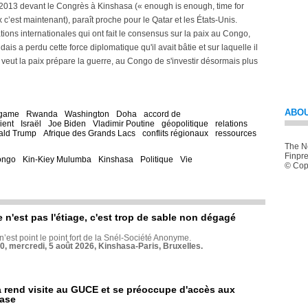
013 devant le Congrès à Kinshasa (« enough is enough, time for
x c’est maintenant), paraît proche pour le Qatar et les États-Unis.
tions internationales qui ont fait le consensus sur la paix au Congo,
s a perdu cette force diplomatique qu'il avait bâtie et sur laquelle il
i veut la paix prépare la guerre, au Congo de s'investir désormais plus
ABOU
agame
Rwanda
Washington
Doha
accord de
ient
Israël
Joe Biden
Vladimir Poutine
géopolitique
relations
ald Trump
Afrique des Grands Lacs
conflits régionaux
ressources
The Ne
Finpre
ongo
Kin-Kiey Mulumba
Kinshasa
Politique
Vie
© Copy
e n'est pas l'étiage, c'est trop de sable non dégagé
 n’est point le point fort de la Snél-Société Anonyme.
70, mercredi, 5 août 2026, Kinshasa-Paris, Bruxelles.
rend visite au GUCE et se préoccupe d'accès aux
base