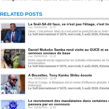
RELATED POSTS
La Snél-SA dit faux, ce n'est pas l'étiage, c'est
mer, 05/08/2026 - 11:37
Gérer, c’est prévoir. Mais là n’est point le point fort de la Sn
Le Soft International n°1670, mercredi, 5 août 2026, Kinsh
Daniel Mukoko Samba rend visite au GUCE et se
services sociaux de base
mer, 05/08/2026 - 11:43
Notre objectif est de rapprocher les activités informelles de l'
formalisation.
Le Soft International n°1670, mercredi, 5 août 2026, Kinsh
À Bruxelles, Tony Kanku Shiku écoute
mer, 05/08/2026 - 12:06
Pour le Congo, la Belgique est un levier d'influence globale. O
historique...
Le Soft International n°1670, mercredi, 5 août 2026, Kinsh
Le recrutement des mandataires dans certaines 
passera par un concours
mer, 05/08/2026 - 11:55