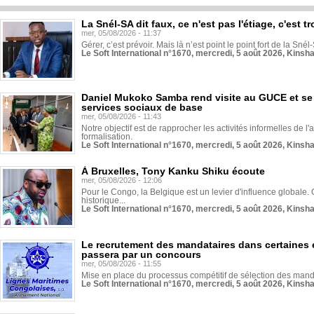
La Snél-SA dit faux, ce n'est pas l'étiage, c'est
mer, 05/08/2026 - 11:37
Gérer, c’est prévoir. Mais là n’est point le point fort de la Sn
Le Soft International n°1670, mercredi, 5 août 2026, Kinsh
Daniel Mukoko Samba rend visite au GUCE et se
services sociaux de base
mer, 05/08/2026 - 11:43
Notre objectif est de rapprocher les activités informelles de l'
formalisation.
Le Soft International n°1670, mercredi, 5 août 2026, Kinsh
À Bruxelles, Tony Kanku Shiku écoute
mer, 05/08/2026 - 12:06
Pour le Congo, la Belgique est un levier d'influence globale. O
historique...
Le Soft International n°1670, mercredi, 5 août 2026, Kinsh
Le recrutement des mandataires dans certaines 
passera par un concours
mer, 05/08/2026 - 11:55
Mise en place du processus compétitif de sélection des manda
Le Soft International n°1670, mercredi, 5 août 2026, Kinsh