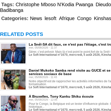
Tags:
Christophe Mboso N'Kodia Pwanga
Dieudo
Badibanga
Categories:
News
lesoft
Afrique
Congo
Kinsha
RELATED POSTS
La Snél-SA dit faux, ce n'est pas l'étiage, c'est
mer, 05/08/2026 - 11:37
Gérer, c’est prévoir. Mais là n’est point le point fort de la Sn
Le Soft International n°1670, mercredi, 5 août 2026, Kinsh
Daniel Mukoko Samba rend visite au GUCE et se
services sociaux de base
mer, 05/08/2026 - 11:43
Notre objectif est de rapprocher les activités informelles de l'
formalisation.
Le Soft International n°1670, mercredi, 5 août 2026, Kinsh
À Bruxelles, Tony Kanku Shiku écoute
mer, 05/08/2026 - 12:06
Pour le Congo, la Belgique est un levier d'influence globale. O
historique...
Le Soft International n°1670, mercredi, 5 août 2026, Kinsh