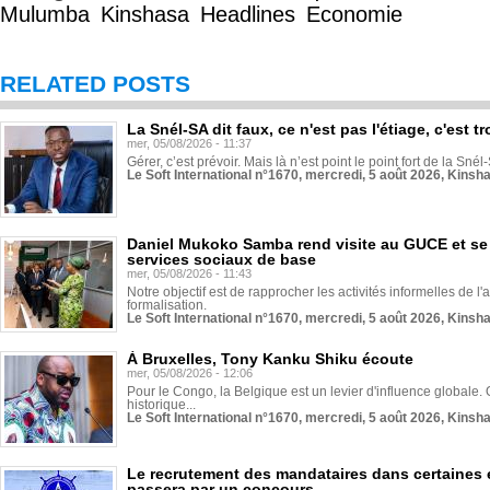
Mulumba
Kinshasa
Headlines
Economie
RELATED POSTS
La Snél-SA dit faux, ce n'est pas l'étiage, c'est
mer, 05/08/2026 - 11:37
Gérer, c’est prévoir. Mais là n’est point le point fort de la Sn
Le Soft International n°1670, mercredi, 5 août 2026, Kinsh
Daniel Mukoko Samba rend visite au GUCE et se
services sociaux de base
mer, 05/08/2026 - 11:43
Notre objectif est de rapprocher les activités informelles de l'
formalisation.
Le Soft International n°1670, mercredi, 5 août 2026, Kinsh
À Bruxelles, Tony Kanku Shiku écoute
mer, 05/08/2026 - 12:06
Pour le Congo, la Belgique est un levier d'influence globale. O
historique...
Le Soft International n°1670, mercredi, 5 août 2026, Kinsh
Le recrutement des mandataires dans certaines 
passera par un concours