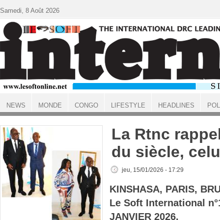
Aller au contenu principal
Samedi, 8 Août 2026
NEWS
MONDE
CONGO
LIFESTYLE
HEADLINES
POL
ACCUEIL
La Rtnc rappel
du siècle, cel
jeu, 15/01/2026 - 17:29
KINSHASA, PARIS, BR
Le Soft International n
JANVIER 2026.