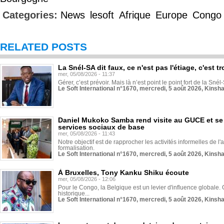
Categories:
News
lesoft
Afrique
Europe
Congo
RELATED POSTS
La Snél-SA dit faux, ce n'est pas l'étiage, c'est
mer, 05/08/2026 - 11:37
Gérer, c’est prévoir. Mais là n’est point le point fort de la Sn
Le Soft International n°1670, mercredi, 5 août 2026, Kinsh
Daniel Mukoko Samba rend visite au GUCE et se
services sociaux de base
mer, 05/08/2026 - 11:43
Notre objectif est de rapprocher les activités informelles de l'
formalisation.
Le Soft International n°1670, mercredi, 5 août 2026, Kinsh
À Bruxelles, Tony Kanku Shiku écoute
mer, 05/08/2026 - 12:06
Pour le Congo, la Belgique est un levier d'influence globale. O
historique...
Le Soft International n°1670, mercredi, 5 août 2026, Kinsh