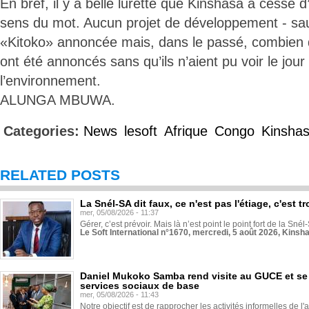
En bref, il y a belle lurette que Kinshasa a cessé d’
sens du mot. Aucun projet de développement - sauf
«Kitoko» annoncée mais, dans le passé, combien d
ont été annoncés sans qu’ils n’aient pu voir le jour
l’environnement.
ALUNGA MBUWA.
Categories:
News
lesoft
Afrique
Congo
Kinsha
RELATED POSTS
La Snél-SA dit faux, ce n'est pas l'étiage, c'est
mer, 05/08/2026 - 11:37
Gérer, c’est prévoir. Mais là n’est point le point fort de la Sn
Le Soft International n°1670, mercredi, 5 août 2026, Kinsh
Daniel Mukoko Samba rend visite au GUCE et se
services sociaux de base
mer, 05/08/2026 - 11:43
Notre objectif est de rapprocher les activités informelles de l'