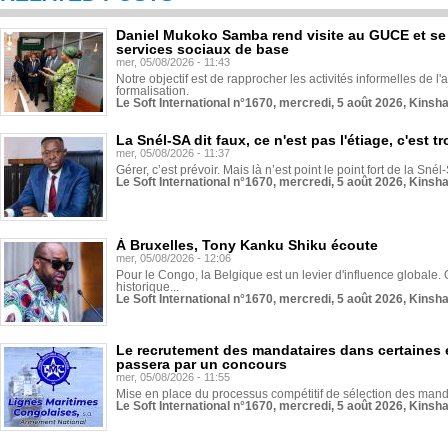
Daniel Mukoko Samba rend visite au GUCE et se
services sociaux de base
mer, 05/08/2026 - 11:43
Notre objectif est de rapprocher les activités informelles de l'
formalisation.
Le Soft International n°1670, mercredi, 5 août 2026, Kinsh
La Snél-SA dit faux, ce n'est pas l'étiage, c'est
mer, 05/08/2026 - 11:37
Gérer, c’est prévoir. Mais là n’est point le point fort de la Sn
Le Soft International n°1670, mercredi, 5 août 2026, Kinsh
À Bruxelles, Tony Kanku Shiku écoute
mer, 05/08/2026 - 12:06
Pour le Congo, la Belgique est un levier d'influence globale. O
historique...
Le Soft International n°1670, mercredi, 5 août 2026, Kinsh
Le recrutement des mandataires dans certaines 
passera par un concours
mer, 05/08/2026 - 11:55
Mise en place du processus compétitif de sélection des manda
Le Soft International n°1670, mercredi, 5 août 2026, Kinsh