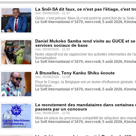
La Snél-SA dit faux, ce n'est pas l'étiage, c'est
mer, 05/08/2026 - 11:37
Gérer, c’est prévoir. Mais là n’est point le point fort de la Sn
Le Soft International n°1670, mercredi, 5 août 2026, Kinsh
Daniel Mukoko Samba rend visite au GUCE et se
services sociaux de base
mer, 05/08/2026 - 11:43
Notre objectif est de rapprocher les activités informelles de l'
formalisation.
Le Soft International n°1670, mercredi, 5 août 2026, Kinsh
À Bruxelles, Tony Kanku Shiku écoute
mer, 05/08/2026 - 12:06
Pour le Congo, la Belgique est un levier d'influence globale. O
historique...
Le Soft International n°1670, mercredi, 5 août 2026, Kinsh
Le recrutement des mandataires dans certaines 
passera par un concours
mer, 05/08/2026 - 11:55
Mise en place du processus compétitif de sélection des manda
Le Soft International n°1670, mercredi, 5 août 2026, Kinsh