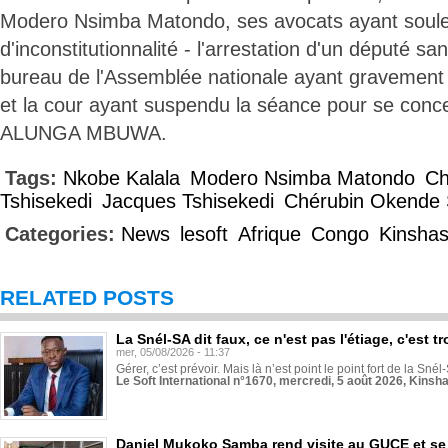
Modero Nsimba Matondo, ses avocats ayant soulev
d'inconstitutionnalité - l'arrestation d'un député san
bureau de l'Assemblée nationale ayant gravement vi
et la cour ayant suspendu la séance pour se conce
ALUNGA MBUWA.
Tags:
Nkobe Kalala
Modero Nsimba Matondo
Ch
Tshisekedi
Jacques Tshisekedi
Chérubin Okende
Categories:
News
lesoft
Afrique
Congo
Kinsha
RELATED POSTS
La Snél-SA dit faux, ce n'est pas l'étiage, c'est
mer, 05/08/2026 - 11:37
Gérer, c’est prévoir. Mais là n’est point le point fort de la Sn
Le Soft International n°1670, mercredi, 5 août 2026, Kinsh
Daniel Mukoko Samba rend visite au GUCE et se