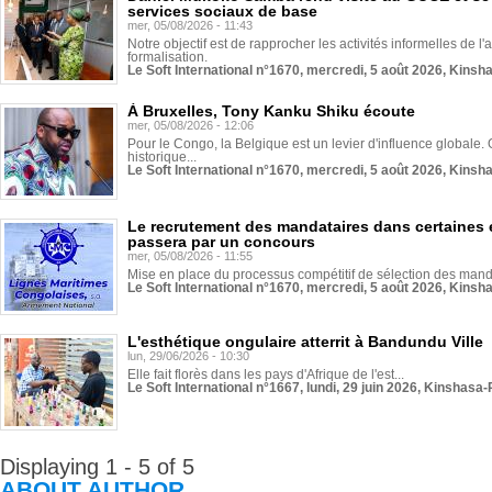
services sociaux de base
mer, 05/08/2026 - 11:43
Notre objectif est de rapprocher les activités informelles de l'
formalisation.
Le Soft International n°1670, mercredi, 5 août 2026, Kinsh
À Bruxelles, Tony Kanku Shiku écoute
mer, 05/08/2026 - 12:06
Pour le Congo, la Belgique est un levier d'influence globale. O
historique...
Le Soft International n°1670, mercredi, 5 août 2026, Kinsh
Le recrutement des mandataires dans certaines 
passera par un concours
mer, 05/08/2026 - 11:55
Mise en place du processus compétitif de sélection des manda
Le Soft International n°1670, mercredi, 5 août 2026, Kinsh
L'esthétique ongulaire atterrit à Bandundu Ville
lun, 29/06/2026 - 10:30
Elle fait florès dans les pays d'Afrique de l'est...
Le Soft International n°1667, lundi, 29 juin 2026, Kinshasa-
Displaying 1 - 5 of 5
ABOUT AUTHOR