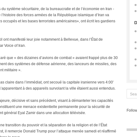
s du système sécuritaire, de la bureaucratie et de l’économie en Iran -
e l’histoire des forces armées de la République islamique d’Iran va
es occupés et les bases terroristes américaines», ont écrit les gardiens
D
l ont manifesté leur joie notamment à Bellevue, dans l’État de
r Voice of Iran.
aré que « des dizaines d’avions de combat » avaient frappé plus de 30
tamment des systèmes de défense aérienne, des lanceurs de missiles, des
 militaire ».
 pas claire dans l’immédiat, ont secoué la capitale iranienne vers 4:00'
pparentant à des appareils survolant la ville étaient aussi entendus.
jeure, décisive et sans précédent, visant à démanteler les capacités
constituent une menace existentielle permanente pour la sécurité de
Follow
ant général Eyal Zamir dans une allocution télévisée.
e transition du pouvoir et la séparation de la religion et de l’État
t, il remercie Donald Trump pour l’attaque menée samedi et réaffirmé