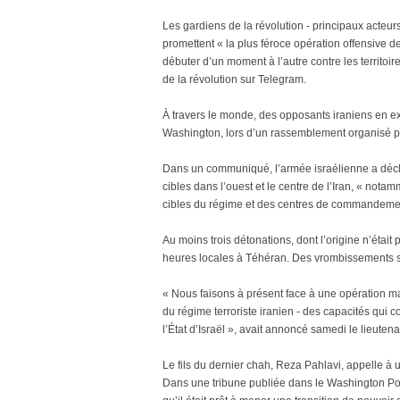
Les gardiens de la révolution - principaux acteur
promettent « la plus féroce opération offensive d
débuter d’un moment à l’autre contre les territoir
de la révolution sur Telegram.
À travers le monde, des opposants iraniens en exi
Washington, lors d’un rassemblement organisé pa
Dans un communiqué, l’armée israélienne a décl
cibles dans l’ouest et le centre de l’Iran, « no
cibles du régime et des centres de commandement
Au moins trois détonations, dont l’origine n’était
heures locales à Téhéran. Des vrombissements s’a
« Nous faisons à présent face à une opération ma
du régime terroriste iranien - des capacités qui 
l’État d’Israël », avait annoncé samedi le lieuten
Le fils du dernier chah, Reza Pahlavi, appelle à un
Dans une tribune publiée dans le Washington Pos