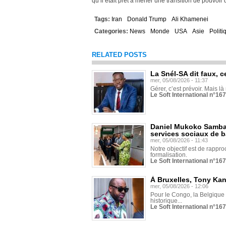
qu’il était prêt à mener une transition de pouvoir
Tags:
Iran
Donald Trump
Ali Khamenei
Categories:
News
Monde
USA
Asie
Politi
RELATED POSTS
La Snél-SA dit faux, c
mer, 05/08/2026 - 11:37
Gérer, c’est prévoir. Mais là
Le Soft International n°16
Daniel Mukoko Samba 
services sociaux de 
mer, 05/08/2026 - 11:43
Notre objectif est de rapproc
formalisation.
Le Soft International n°16
À Bruxelles, Tony Ka
mer, 05/08/2026 - 12:06
Pour le Congo, la Belgique e
historique...
Le Soft International n°16