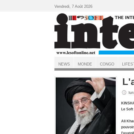
Aller au contenu principal
Vendredi, 7 Août 2026
NEWS
MONDE
CONGO
LIFES
ACCUEIL
L'
lun
KINSHA
Le Soft
Ali Kha
pouvoir
l’ayatol