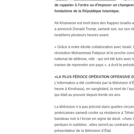
de rappeler à l’ordre ou d’imposer un changeme
fondations de la République islamique.
Ali Khamenei est mort dans des frappes israélo-a
a annoncé Donald Trump, samedi soir, sur son rés
israéliens plusieurs heures avant.
« Grâce à notre étroite collaboration avec Israël,
révolution Mohammad Pakpour et le proche consei
national de défense, ndlr - qui ont été tués avec l
iranien de reprendre son pays », a écrit le présid
«LA PLUS FÉROCE OPÉRATION OFFENSIVE DE
L’information a été confirmée par la télévision d’
heure à Kinshasa), en sanglotant, la mort de l’a
qui était au pouvoir depuis trente-six ans.
La télévision n’a pas précisé dans quelles circon
américaines samedi contre sa résidence à Téhéra
bandeau noir à l’écran en signe de deuil. «Avec 
perdues ni oubliées ; elles seront au contraire p
présentateur de la télévision d’État.