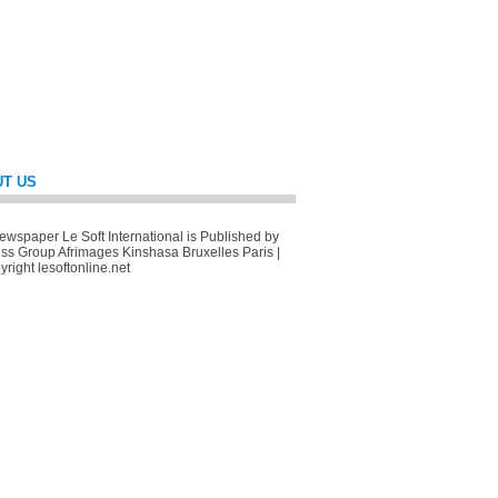
T US
wspaper Le Soft International is Published by
ss Group Afrimages Kinshasa Bruxelles Paris |
right lesoftonline.net