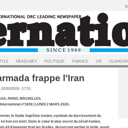
S
TYLE
HEADLINES
POLITIQUE
FINANCE
VIE
GLAMOUR
armada frappe l'Iran
, 02/03/2026 - 17:51
SA, PARIS, BRUXELLES.
 International n°1659 | LUNDI 2 MARS 2026.
menei, le Guide Suprême iranien, symbole du durcissement du
 en Iran est mort. Dans le cœur le plus secret du sérail iranien,
lah Ali Khamenei tirait les ficelles, desserrant parfois la bride, avant