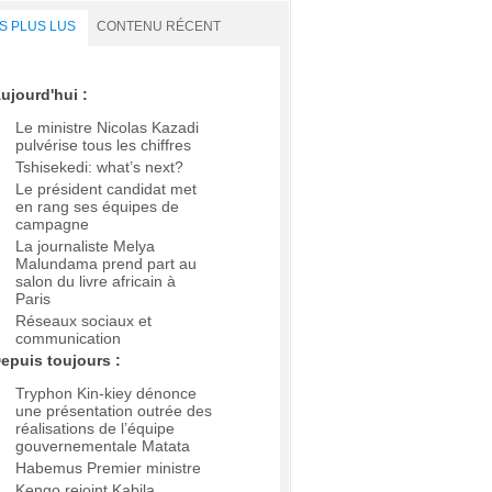
S PLUS LUS
CONTENU RÉCENT
ujourd'hui :
Le ministre Nicolas Kazadi
pulvérise tous les chiffres
Tshisekedi: what’s next?
Le président candidat met
en rang ses équipes de
campagne
La journaliste Melya
Malundama prend part au
salon du livre africain à
Paris
Réseaux sociaux et
communication
epuis toujours :
Tryphon Kin-kiey dénonce
une présentation outrée des
réalisations de l’équipe
gouvernementale Matata
Habemus Premier ministre
Kengo rejoint Kabila