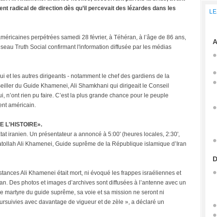
nt radical de direction dès qu’il percevait des lézardes dans les
LE
méricaines perpétrées samedi 28 février, à Téhéran, à l’âge de 86 ans,
A
eau Truth Social confirmant l'information diffusée par les médias
 lui et les autres dirigeants - notamment le chef des gardiens de la
ller du Guide Khamenei, Ali Shamkhani qui dirigeait le Conseil
ui, n’ont rien pu faire. C’est la plus grande chance pour le peuple
ent américain.
 L'HISTOIRE».
État iranien. Un présentateur a annoncé à 5:00' (heures locales, 2:30',
yatollah Ali Khamenei, Guide suprême de la République islamique d’Iran
D
stances Ali Khamenei était mort, ni évoqué les frappes israéliennes et
n. Des photos et images d’archives sont diffusées à l’antenne avec un
le martyre du guide suprême, sa voie et sa mission ne seront ni
oursuivies avec davantage de vigueur et de zèle », a déclaré un