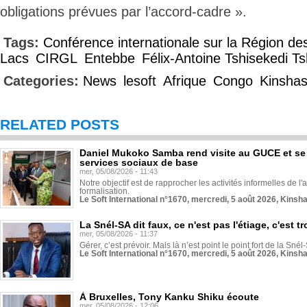
obligations prévues par l’accord-cadre ».
Tags:
Conférence internationale sur la Région d
Lacs
CIRGL
Entebbe
Félix-Antoine Tshisekedi T
Categories:
News
lesoft
Afrique
Congo
Kinsha
RELATED POSTS
Daniel Mukoko Samba rend visite au GUCE et se
services sociaux de base
mer, 05/08/2026 - 11:43
Notre objectif est de rapprocher les activités informelles de l'
formalisation.
Le Soft International n°1670, mercredi, 5 août 2026, Kinsh
La Snél-SA dit faux, ce n'est pas l'étiage, c'est
mer, 05/08/2026 - 11:37
Gérer, c’est prévoir. Mais là n’est point le point fort de la Sn
Le Soft International n°1670, mercredi, 5 août 2026, Kinsh
À Bruxelles, Tony Kanku Shiku écoute
mer, 05/08/2026 - 12:06