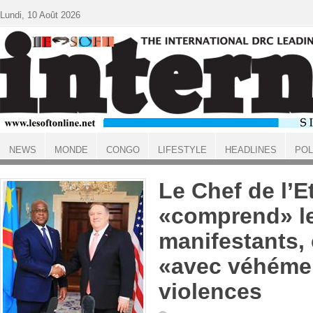
Aller au contenu principal
Lundi, 10 Août 2026
NEWS
MONDE
CONGO
LIFESTYLE
HEADLINES
POL
ACCUEIL
Le Chef de l’E
«comprend» l
manifestants
«avec véhéme
violences