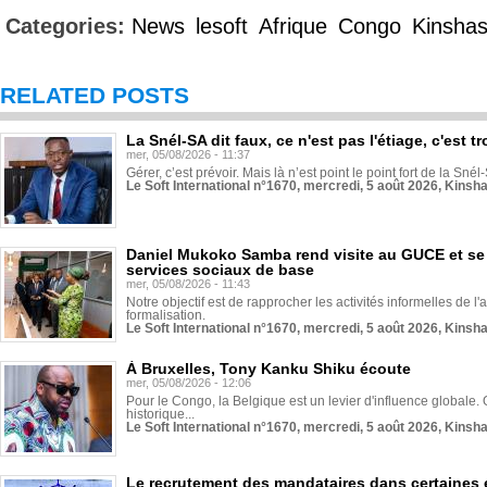
Categories:
News
lesoft
Afrique
Congo
Kinsha
RELATED POSTS
La Snél-SA dit faux, ce n'est pas l'étiage, c'est
mer, 05/08/2026 - 11:37
Gérer, c’est prévoir. Mais là n’est point le point fort de la Sn
Le Soft International n°1670, mercredi, 5 août 2026, Kinsh
Daniel Mukoko Samba rend visite au GUCE et se
services sociaux de base
mer, 05/08/2026 - 11:43
Notre objectif est de rapprocher les activités informelles de l'
formalisation.
Le Soft International n°1670, mercredi, 5 août 2026, Kinsh
À Bruxelles, Tony Kanku Shiku écoute
mer, 05/08/2026 - 12:06
Pour le Congo, la Belgique est un levier d'influence globale. O
historique...
Le Soft International n°1670, mercredi, 5 août 2026, Kinsh
Le recrutement des mandataires dans certaines 