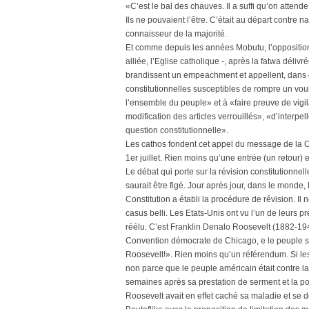
«C’est le bal des chauves. Il a suffi qu’on attende
Ils ne pouvaient l’être. C’était au départ contre
connaisseur de la majorité.
Et comme depuis les années Mobutu, l’opposition 
alliée, l’Eglise catholique -, après la fatwa délivré
brandissent un empeachment et appellent, dans de
constitutionnelles susceptibles de rompre un voul
l’ensemble du peuple» et à «faire preuve de vigi
modification des articles verrouillés», «d’interpe
question constitutionnelle».
Les cathos fondent cet appel du message de la 
1er juillet. Rien moins qu’une entrée (un retour) e
Le débat qui porte sur la révision constitutionn
saurait être figé. Jour après jour, dans le monde,
Constitution a établi la procédure de révision. Il 
casus belli. Les Etats-Unis ont vu l’un de leurs p
réélu. C’est Franklin Denalo Roosevelt (1882-1945)
Convention démocrate de Chicago, e le peuple s
Roosevelt!». Rien moins qu’un référendum. Si les Et
non parce que le peuple américain était contre l
semaines après sa prestation de serment et la p
Roosevelt avait en effet caché sa maladie et se dé