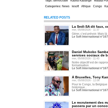
Tags:
démocratie
Kabila Kabange
Matata Po
Categories:
News
lesoft
Afrique
Congo
Ka
RELATED POSTS
La Snél-SA dit faux, c
mer, 05/08/2026 - 11:37
Gérer, c’est prévoir. Mais là
Le Soft International n°16
Daniel Mukoko Samba 
services sociaux de 
mer, 05/08/2026 - 11:43
Notre objectif est de rapproc
formalisation.
Le Soft International n°16
À Bruxelles, Tony Ka
mer, 05/08/2026 - 12:06
Pour le Congo, la Belgique e
historique...
Le Soft International n°16
Le recrutement des m
passera par un conco