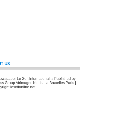
T US
wspaper Le Soft International is Published by
ss Group Afrimages Kinshasa Bruxelles Paris |
right lesoftonline.net