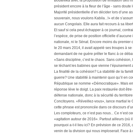
Bouteflika avec la proposition de limitation des 
président encore à la fleur de l’âge - sans doute
Majorité présidentielle d’en décider lors d’une
souverain, nous voulons Kabila...!» et de s’assum
aucun Congolais. Elle aura fait recours à sa liber
Et sauf si cela peut échapper à ce journal, contra
l’espèce, de prise de position officielle d’aucun
nationale, ni le Sénat. Encore moins du premier 
le 20 mars 2014, il avait appelé ses troupes à se
demandant de ne guère prêter le flanc à ce débat s
«Sans discipline, c’est le chaos. Sans cohésion, l
se léchant les babines que vienne l’épuisement 
La finalité de la cohésion? La stabilité de la famill
guerre? Une stabilité à maintenir quoi qu’il en c
République se nomme «Démocratique». Mais entre 
réponse lève le doigt. La paix restaurée doit être
défense nationale, donc à la sécurité du territoir
Concitoyens. «Réveillez-vous», lance martial le 
cette phrase est prononcée dans ce discours d’un
Les comploteurs, ce n’est pas nous... Ce n’est c
«agitation autour de 2016». Partout ailleurs (où i
pourquoi a-t-il lieu ici? En prévision de ce 2016, 
venin de la division qui nous imploserait. Face à