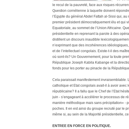
le recul de la pauvreté, face aux risques récurren
Question cornélienne à laquelle doivent répondre
l’Egypte du général Abdel Fattah al-Sissi qui, au n
premier président démocratiquement élu et qui v
Equatoriale, au sommet de l’Union Africaine. Ques
présidentielle en reprenant la parole à des opérat
distillent un discours inaudible lexicologiquement 
n’exprimant que des incohérences idéologiques,
et de l’intellectuel congolais. Existe-t-il des ma
où sont-ils? Un Gouvernement, pour la toute premi
République Joseph Kabila Kabange et la directio
fonds pour les porter au pinacle de la Républiqu
Cela paraissait manifestement invraisemblable. L’
catholique et Etat congolais avait-il à avoir avec 
républicaine? Il a fallu que le Chef de l’Etat hés
juin - s’engageant à accélérer le processus de 
manière méthodique mais sans précipitation» - po
poches. Il en est ainsi du groupe recruté par le 
même si, au sein de la Majorité présidentielle, ce
ENTREE EN FORCE EN POLITIQUE.