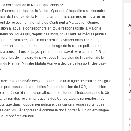
ts d’extinction de la Nation, que choisir?
LE
 l’homme politique et la Nation. Question à laquelle a su répondre
om de la survie de la Nation, a arrêté et jeté en prison, il y a un an, le
ient de recevoir un triomphe du Continent à Malabo, en Guinée
A
tion à laquelle doit répondre en toute responsabilité la Majorité
eurs politiques qui, depuis des mois, privatisent les médias publics,
parlant, solitaire, sans n’avoir rien fait avancer dans l’opinion,
 donnant au monde une hideuse image de la classe politique nationale
îtres à penser dans ce pays qui moulent un savoir-vire commun? Si oui,
ère fois de l’histoire du pays, sous l’impulsion du Président de la
n du Premier Ministre Matata Ponyo a décidé de les sortir des bas-
e.
accalmie observée ces jours derniers sur la ligne de front entre Eglise
les promesses présidentielles faite en direction de l’OR, l’opposition
D
ite et en fasse état dans son allocution du jour de l’Indépendance le 30
réalisation des recommandations des Concertations nationales, «de
ur que dans l’opposition radicale, des cartons rouges sortent des
président du Sénat présenté comme la dot à porter à l’union envisagée
 tournant était attendu.