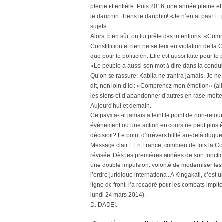
pleine et entière. Puis 2016, une année pleine et
le dauphin. Tiens le dauphin! «Je n’en ai pas! Et 
sujets.
Alors, bien sûr, on lui prête des intentions. «Co
Constitution et rien ne se fera en violation de la 
que pour le politicien. Elle est aussi faite pour le 
«Le peuple a aussi son mot à dire dans la condui
Qu’on se rassure: Kabila ne trahira jamais. Je ne t
dit, non loin d’ici: «Comprenez mon émotion» (all
les siens et d’abandonner d’autres en rase-motte. 
Aujourd’hui et demain.
Ce pays a-t-il jamais atteint le point de non-retour,
événement ou une action en cours ne peut plus êtr
décision? Le point d’irréversibilité au-delà duque
Message clair... En France, combien de fois la Co
révisée. Dès les premières années de son foncti
une double impulsion: volonté de moderniser les in
l’ordre juridique international. A Kingakati, c’est 
ligne de front, l’a recadré pour les combats impi
lundi 24 mars 2014).
D. DADEI.