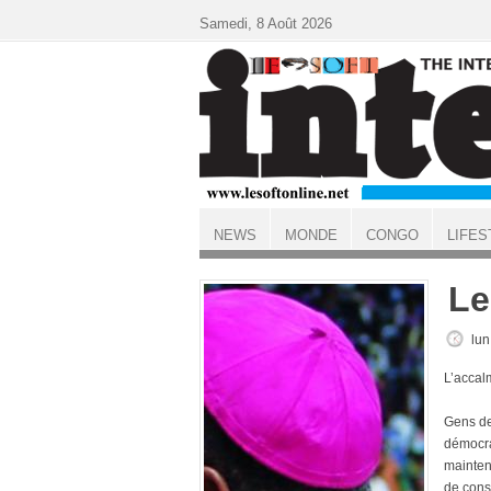
Aller au contenu principal
Samedi, 8 Août 2026
NEWS
MONDE
CONGO
LIFES
ACCUEIL
Le
lun
L’accal
Gens de 
démocrat
maintena
de cons