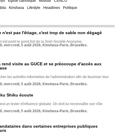
nyo
Eglise catholique
Mobutu
CENCO
bila
Kinshasa
Lifestyle
Headlines
Politique
e n'est pas l'étiage, c'est trop de sable non dégagé
 n’est point le point fort de la Snél-Société Anonyme.
70, mercredi, 5 août 2026, Kinshasa-Paris, Bruxelles.
rend visite au GUCE et se préoccupe d'accès aux
base
her les activités informelles de l'administration afin de favoriser leur
70, mercredi, 5 août 2026, Kinshasa-Paris, Bruxelles.
nku Shiku écoute
st un levier d'influence globale. On doit lui reconnaître son rôle
70, mercredi, 5 août 2026, Kinshasa-Paris, Bruxelles.
andataires dans certaines entreprises publiques
urs