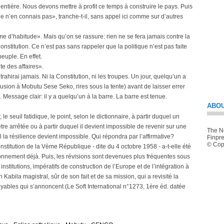
 entière. Nous devons mettre à profit ce temps à construire le pays. Puis
je n’en connais pas», tranche-t-il, sans appel ici comme sur d’autres
mme d’habitude». Mais qu’on se rassure: rien ne se fera jamais contre la
Constitution. Ce n’est pas sans rappeler que la politique n’est pas faite
peuple. En effet.
te des affaires».
rahirai jamais. Ni la Constitution, ni les troupes. Un jour, quelqu’un a
usion à Mobutu Sese Seko, rires sous la tente) avant de laisser errer
Message clair: il y a quelqu’un à la barre. La barre est tenue.
ABOU
 le seuil fatidique, le point, selon le dictionnaire, à partir duquel un
e arrêtée ou à partir duquel il devient impossible de revenir sur une
The Ne
l la résilience devient impossible. Qui répondra par l’affirmative?
Finpre
© Copy
nstitution de la Vème République - dite du 4 octobre 1958 - a-t-elle été
onnement déjà. Puis, les révisions sont devenues plus fréquentes sous
stitutions, impératifs de construction de l’Europe et de l’intégration à
un Kabila magistral, sûr de son fait et de sa mission, qui a revisité la
toyables qui s’annoncent (Le Soft International n°1273, 1ère éd. datée