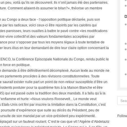
 un peu, voilà qu’ils se découvrent. Ils n’ont jamais été des partenaires.
 nature. Comment allaient-ils assumer le bilan?», théorise un membre
D
au Congo a deux face - l’opposition politique déclarée, puis son
e par les radicaux, voici ceux-ci être rejoints par les calotins qui
s paroisses, leurs ouailles à battre le pavé contre «les modifications
oir-vivre collectif et des valeurs fondamentales acceptées par
lance pour s’opposer par tous les moyens légaux à toute tentative de
ller leurs élus en leur demandant de dire leur claire option concernant la
CENCO, la Conférence Episcopale Nationale du Congo, rendu public le
n force en politique.
elle demande à être définitivement décomplexé. Aucun texte au monde ne
 les parlements procèdes à des révisions constitutionnelles. Toute
ne saurait exister nulle part un point de non-retour susceptible d’être un
résidents postuler pour la quatrième fois à la Maison Blanche et être
 qui est passé outre la tradition des deux mandats. Il a fallu qu’à la
’enflamme et hurle: «Nous voulons Roosevelt... Le monde veut
ats-Unis ont fini par inscrire la limitation dans la Constitution, c’est
a poursuite d’expérience que suite au décès du Président, peu de
oursuite de son mandat par un vice-président peu expérimenté.
Follow
plaçait sur un fauteuil roulant. C’est le cas que vit l’Algérie d’Abdelaziz