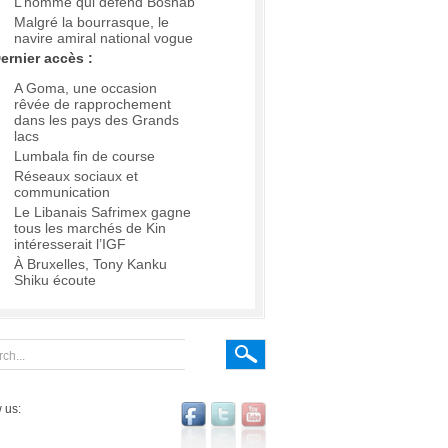
L’homme qui défend Boshab
Malgré la bourrasque, le
navire amiral national vogue
ernier accès :
A Goma, une occasion
rêvée de rapprochement
dans les pays des Grands
lacs
Lumbala fin de course
Réseaux sociaux et
communication
Le Libanais Safrimex gagne
tous les marchés de Kin
intéresserait l’IGF
À Bruxelles, Tony Kanku
Shiku écoute
 us: