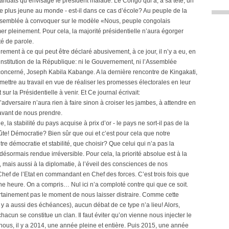
mandats qu’envisage le président malade. Le Congo qui a, à sa tête, un
 le plus jeune au monde - est-il dans ce cas d’école? Au peuple de la
 assemblée à convoquer sur le modèle «Nous, peuple congolais
er pleinement. Pour cela, la majorité présidentielle n’aura égorger
té de parole.
irement à ce qui peut être déclaré abusivement, à ce jour, il n’y a eu, en
e institution de la République: ni le Gouvernement, ni l’Assemblée
concerné, Joseph Kabila Kabange. A la dernière rencontre de Kingakati,
 mettre au travail en vue de réaliser les promesses électorales en leur
ur la Présidentielle à venir. Et Ce journal écrivait:
’adversaire n’aura rien à faire sinon à croiser les jambes, à attendre en
avant de nous prendre.
e, la stabilité du pays acquise à prix d’or - le pays ne sort-il pas de la
oûte! Démocratie? Bien sûr que oui et c’est pour cela que notre
démocratie et stabilité, que choisir? Que celui qui n’a pas la
 désormais rendue irréversible. Pour cela, la priorité absolue est à la
e, mais aussi à la diplomatie, à l’éveil des consciences de nos
Chef de l’Etat en commandant en Chef des forces. C’est trois fois que
e heure. On a compris… Nul ici n’a comploté contre qui que ce soit.
ertainement pas le moment de nous laisser distraire. Comme cette
l y a aussi des échéances), aucun débat de ce type n’a lieu! Alors,
chacun se constitue un clan. Il faut éviter qu’on vienne nous injecter le
 nous, il y a 2014, une année pleine et entière. Puis 2015, une année