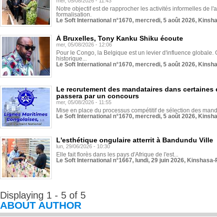
mer, 05/08/2026 - 11:43
Notre objectif est de rapprocher les activités informelles de l'
formalisation.
Le Soft International n°1670, mercredi, 5 août 2026, Kinsh
À Bruxelles, Tony Kanku Shiku écoute
mer, 05/08/2026 - 12:06
Pour le Congo, la Belgique est un levier d'influence globale. O
historique...
Le Soft International n°1670, mercredi, 5 août 2026, Kinsh
Le recrutement des mandataires dans certaines 
passera par un concours
mer, 05/08/2026 - 11:55
Mise en place du processus compétitif de sélection des manda
Le Soft International n°1670, mercredi, 5 août 2026, Kinsh
L'esthétique ongulaire atterrit à Bandundu Ville
lun, 29/06/2026 - 10:30
Elle fait florès dans les pays d'Afrique de l'est...
Le Soft International n°1667, lundi, 29 juin 2026, Kinshasa-
Displaying 1 - 5 of 5
ABOUT AUTHOR