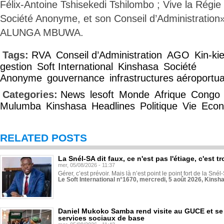
Félix-Antoine Tshisekedi Tshilombo ; Vive la Régie
Société Anonyme, et son Conseil d’Administration»
ALUNGA MBUWA.
Tags:
RVA
Conseil d’Administration
AGO
Kin-k
gestion
Soft International
Kinshasa
Société
Anonyme
gouvernance
infrastructures aéroportua
Categories:
News
lesoft
Monde
Afrique
Congo
Mulumba
Kinshasa
Headlines
Politique
Vie
Econ
RELATED POSTS
La Snél-SA dit faux, ce n'est pas l'étiage, c'est
mer, 05/08/2026 - 11:37
Gérer, c’est prévoir. Mais là n’est point le point fort de la Sn
Le Soft International n°1670, mercredi, 5 août 2026, Kinsh
Daniel Mukoko Samba rend visite au GUCE et se
services sociaux de base