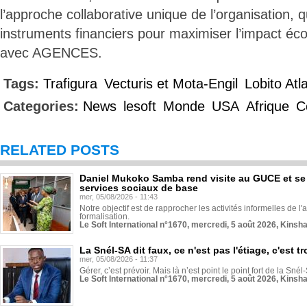
l’approche collaborative unique de l’organisation, q
instruments financiers pour maximiser l’impact é
avec AGENCES.
Tags:
Trafigura
Vecturis et Mota-Engil
Lobito Atl
Categories:
News
lesoft
Monde
USA
Afrique
C
RELATED POSTS
Daniel Mukoko Samba rend visite au GUCE et se
services sociaux de base
mer, 05/08/2026 - 11:43
Notre objectif est de rapprocher les activités informelles de l'
formalisation.
Le Soft International n°1670, mercredi, 5 août 2026, Kinsh
La Snél-SA dit faux, ce n'est pas l'étiage, c'est
mer, 05/08/2026 - 11:37
Gérer, c’est prévoir. Mais là n’est point le point fort de la Sn
Le Soft International n°1670, mercredi, 5 août 2026, Kinsh