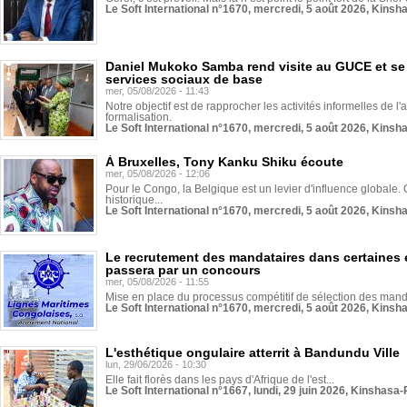
Le Soft International n°1670, mercredi, 5 août 2026, Kinsh
Daniel Mukoko Samba rend visite au GUCE et se
services sociaux de base
mer, 05/08/2026 - 11:43
Notre objectif est de rapprocher les activités informelles de l'
formalisation.
Le Soft International n°1670, mercredi, 5 août 2026, Kinsh
À Bruxelles, Tony Kanku Shiku écoute
mer, 05/08/2026 - 12:06
Pour le Congo, la Belgique est un levier d'influence globale. O
historique...
Le Soft International n°1670, mercredi, 5 août 2026, Kinsh
Le recrutement des mandataires dans certaines 
passera par un concours
mer, 05/08/2026 - 11:55
Mise en place du processus compétitif de sélection des manda
Le Soft International n°1670, mercredi, 5 août 2026, Kinsh
L'esthétique ongulaire atterrit à Bandundu Ville
lun, 29/06/2026 - 10:30
Elle fait florès dans les pays d'Afrique de l'est...
Le Soft International n°1667, lundi, 29 juin 2026, Kinshasa-