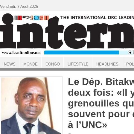
Aller au contenu principal
Vendredi, 7 Août 2026
NEWS
MONDE
CONGO
LIFESTYLE
HEADLINES
POL
ACCUEIL
Le Dép. Bitakw
deux fois: «Il 
grenouilles qu
souvent pour 
à l’UNC»