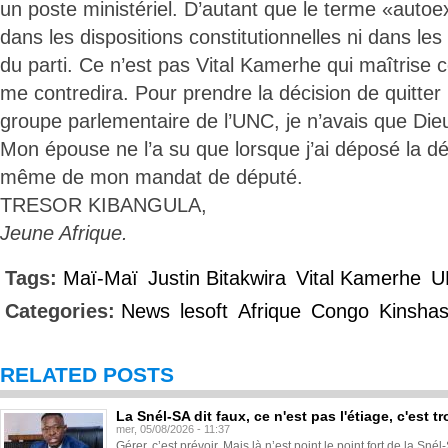
un poste ministériel. D’autant que le terme «autoe
dans les dispositions constitutionnelles ni dans les
du parti. Ce n’est pas Vital Kamerhe qui maîtrise 
me contredira. Pour prendre la décision de quitter
groupe parlementaire de l’UNC, je n’avais que Die
Mon épouse ne l’a su que lorsque j’ai déposé la dé
même de mon mandat de député.
TRESOR KIBANGULA,
Jeune Afrique.
Tags:
Maï-Maï
Justin Bitakwira
Vital Kamerhe
U
Categories:
News
lesoft
Afrique
Congo
Kinsha
RELATED POSTS
La Snél-SA dit faux, ce n'est pas l'étiage, c'est
mer, 05/08/2026 - 11:37
Gérer, c’est prévoir. Mais là n’est point le point fort de la Sn