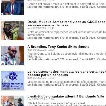
mer, 05/08/2026 - 11:37
Gérer, c’est prévoir. Mais là n’est point le point fort de la Sn
Le Soft International n°1670, mercredi, 5 août 2026, Kinsh
Daniel Mukoko Samba rend visite au GUCE et se
services sociaux de base
mer, 05/08/2026 - 11:43
Notre objectif est de rapprocher les activités informelles de l'
formalisation.
Le Soft International n°1670, mercredi, 5 août 2026, Kinsh
À Bruxelles, Tony Kanku Shiku écoute
mer, 05/08/2026 - 12:06
Pour le Congo, la Belgique est un levier d'influence globale. O
historique...
Le Soft International n°1670, mercredi, 5 août 2026, Kinsh
Le recrutement des mandataires dans certaines 
passera par un concours
mer, 05/08/2026 - 11:55
Mise en place du processus compétitif de sélection des manda
Le Soft International n°1670, mercredi, 5 août 2026, Kinsh
L'esthétique ongulaire atterrit à Bandundu Ville
lun, 29/06/2026 - 10:30
Elle fait florès dans les pays d'Afrique de l'est...